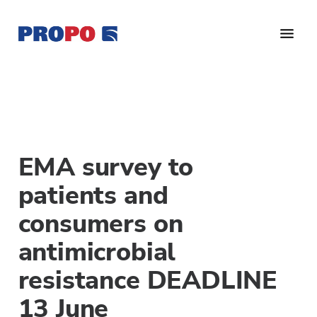
Hyppää
Hyppää
Hyppää
pääsisältöön
ensisijaiseen
alatunnisteeseen
sivupalkkiin
Yhdistys
Propo
on
/
valtakunnallinen
Suomen
potilasjärjestö,
eturauhassyöpäyhdistys
joka
EMA survey to
on
Ry
perustettu
patients and
vuonna
consumers on
1997.
Yhdistys
antimicrobial
on
resistance DEADLINE
Suomen
Syöpäyhdistyksen
13 June
jäsenjärjestö.