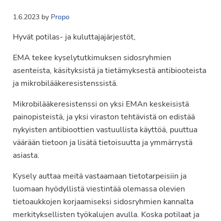
1.6.2023
by
Propo
Hyvät potilas- ja kuluttajajärjestöt,
EMA tekee kyselytutkimuksen sidosryhmien
asenteista, käsityksistä ja tietämyksestä antibiooteista
ja mikrobilääkeresistenssistä.
Mikrobilääkeresistenssi on yksi EMAn keskeisistä
painopisteistä, ja yksi viraston tehtävistä on edistää
nykyisten antibioottien vastuullista käyttöä, puuttua
väärään tietoon ja lisätä tietoisuutta ja ymmärrystä
asiasta.
Kysely auttaa meitä vastaamaan tietotarpeisiin ja
luomaan hyödyllistä viestintää olemassa olevien
tietoaukkojen korjaamiseksi sidosryhmien kannalta
merkityksellisten työkalujen avulla. Koska potilaat ja