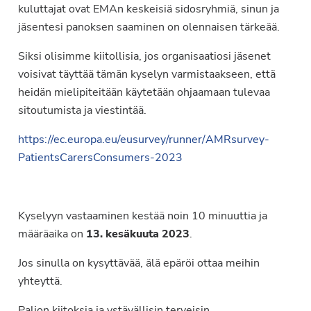
kuluttajat ovat EMAn keskeisiä sidosryhmiä, sinun ja
jäsentesi panoksen saaminen on olennaisen tärkeää.
Siksi olisimme kiitollisia, jos organisaatiosi jäsenet
voisivat täyttää tämän kyselyn varmistaakseen, että
heidän mielipiteitään käytetään ohjaamaan tulevaa
sitoutumista ja viestintää.
https://ec.europa.eu/eusurvey/runner/AMRsurvey-
PatientsCarersConsumers-2023
Kyselyyn vastaaminen kestää noin 10 minuuttia ja
määräaika on
13. kesäkuuta 2023
.
Jos sinulla on kysyttävää, älä epäröi ottaa meihin
yhteyttä.
Paljon kiitoksia ja ystävällisin terveisin,