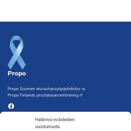
Footer
Propo
Propo Suomen eturauhassyöpäyhdistys ry
Propo Finlands prostatacancerförening rf
Facebook
Yhdistyksen toimisto
Hallinnoi evästeiden
suostumusta