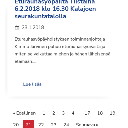
Eturauhasyöpäilta Tiistaina
6.2.2018 klo 16.30 Kalajoen
seurakuntatalolla
23.1.2018
Eturauhasyöpäyhdistyksen toiminnanjohtaja
KImmo Järvinen puhuu eturauhassyövästä ja
miten se vaikuttaa miehen ja hänen läheisensä
elämään….
Lue lisää
…
« Edellinen
1
2
3
4
17
18
19
20
21
22
23
24
Seuraava »