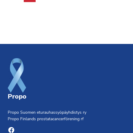
Footer
Propo
Propo Suomen eturauhassyöpäyhdistys ry
Propo Finlands prostatacancerförening rf
Facebook