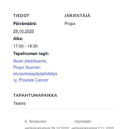
TIEDOT
JÄRJESTÄJÄ
Päivämäärä:
Propo
29.10.2020
Aika:
17:00 - 19:30
Tapahtuman tagit:
Avoin yleisöluento
,
Propo Suomen
eturauhassyöpäyhdistys
ry
,
Prostate Cancer
TAPAHTUMAPAIKKA
Teams
Hyvinkään
Tampereen
vertaistukiryhmä 28.10.2020
vertaistukiryhmä 2.11.2020