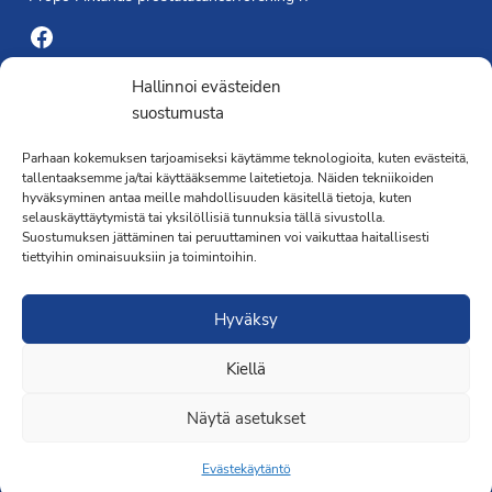
Facebook
Yhdistyksen toimisto
Hallinnoi evästeiden
suostumusta
Laivapojankatu 3 C, 00180 Helsinki
Parhaan kokemuksen tarjoamiseksi käytämme teknologioita, kuten evästeitä,
toimisto@propo.fi
tallentaaksemme ja/tai käyttääksemme laitetietoja. Näiden tekniikoiden
Saavutettavuusseloste »
hyväksyminen antaa meille mahdollisuuden käsitellä tietoja, kuten
Toiminnanjohtaja
selauskäyttäytymistä tai yksilöllisiä tunnuksia tällä sivustolla.
Suostumuksen jättäminen tai peruuttaminen voi vaikuttaa haitallisesti
tiettyihin ominaisuuksiin ja toimintoihin.
Kimmo Järvinen
Terveydenhoitaja
Hyväksy
041 501 4176
Kiellä
Näytä asetukset
Evästekäytäntö
Liity jäseneksi
·Toteutus ja ylläpito
MMD Networks
·