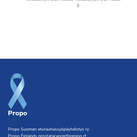
Footer
Propo
Propo Suomen eturauhassyöpäyhdistys ry
Propo Finlands prostatacancerförening rf