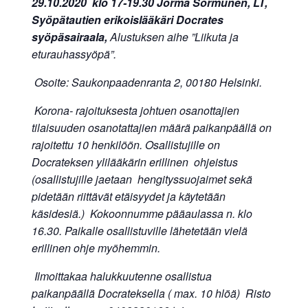
29.10.2020 klo 17-19.30 Jorma Sormunen, LT,
Syöpätautien erikoislääkäri Docrates
syöpäsairaala,
Alustuksen aihe ”
Liikuta ja
eturauhassyöpä”.
Osoite: Saukonpaadenranta 2, 00180 Helsinki.
Korona- rajoituksesta johtuen osanottajien
tilaisuuden osanotattajien määrä paikanpäällä on
rajoitettu 10 henkilöön. Osallistujille on
Docrateksen ylilääkärin erillinen ohjeistus
(osallistujille jaetaan hengityssuojaimet sekä
pidetään riittävät etäisyydet ja käytetään
käsidesiä.) Kokoonnumme pääaulassa n. klo
16.30. Paikalle osallistuville lähetetään vielä
erillinen ohje myöhemmin.
Ilmoittakaa halukkuutenne osallistua
paikanpäällä Docrateksella ( max. 10 hlöä) Risto