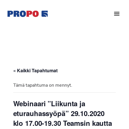
Hyppää
Hyppää
pääsisältöön
alatunnisteeseen
Yhdistys
Propo
on
/
valtakunnallinen
Suomen
potilasjärjestö,
eturauhassyöpäyhdistys
joka
on
Ry
« Kaikki Tapahtumat
perustettu
vuonna
Tämä tapahtuma on mennyt.
1997.
Yhdistys
Webinaari ”Liikunta ja
on
eturauhassyöpä” 29.10.2020
Suomen
Syöpäyhdistyksen
klo 17.00-19.30 Teamsin kautta
jäsenjärjestö.