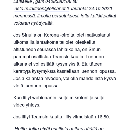
Laitiselle , gsm 0408330166 tai
risto.m.laitinen@elisanet.fi
lauantai 24.10.2020
mennessä. Ilmoita peruutuksesi, jotta kaikki paikat
voidaan hyödyntää.
Jos Sinulla on Korona -oireita, olet matkustanut
ulkomailla lähiaikoina tai olet oleskellut
altistuneen seurassa lähiaikoina, on Sinun
parempi osallistua Teamsin kautta. Luennon
aikana ei voi esittää kysymyksiä. Etukäteen
kerättyjä kysymyksiä käsitellään luennon lopussa.
Jos aika antaa myöden, voi olla mahdollista kysyä
vielä luennon lopussa.
Kun liityt webinaariin, sulje mikrofoni ja sulje
video yhteys.
Jos liityt Teamsin kautta, liity viimeistään 16.50.
Heille, jotka eivät osallistu paikan päällä on