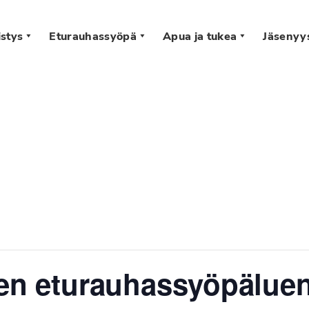
stys
Eturauhassyöpä
Apua ja tukea
Jäsenyy
s
nen eturauhassyöpäluen