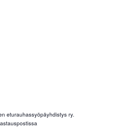
Liity jäseneksi
en eturauhassyöpäyhdistys ry.
 vastauspostissa