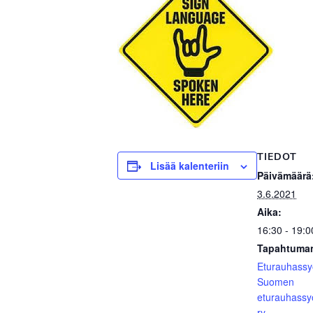
TIEDOT
Lisää kalenteriin
Päivämäärä
3.6.2021
Aika:
16:30 - 19:0
Tapahtuman
Eturauhass
Suomen
eturauhassy
ry