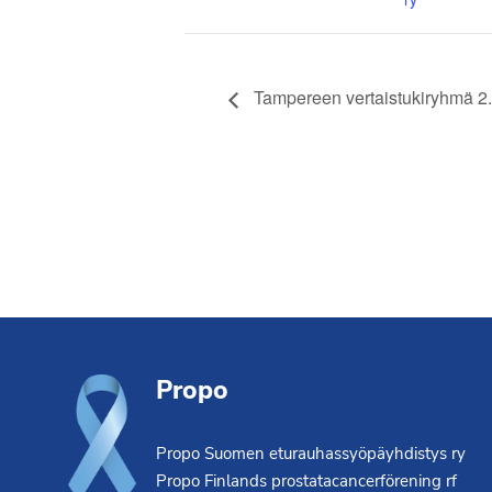
Tampereen vertaistukiryhmä 2.
Footer
Propo
Propo Suomen eturauhassyöpäyhdistys ry
Propo Finlands prostatacancerförening rf