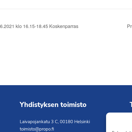
6.2021 klo 16.15-18.45 Koskenparras
Pr
Yhdistyksen toimisto
Laivapojankatu 3 C, 00180 Helsinki
K
toimisto@propo.fi
T