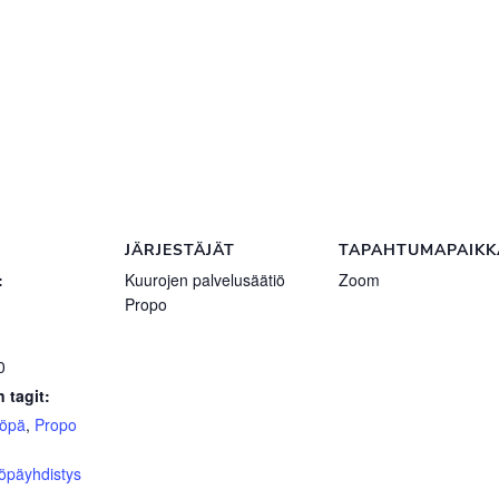
JÄRJESTÄJÄT
TAPAHTUMAPAIKK
:
Kuurojen palvelusäätiö
Zoom
Propo
0
 tagit:
yöpä
,
Propo
öpäyhdistys