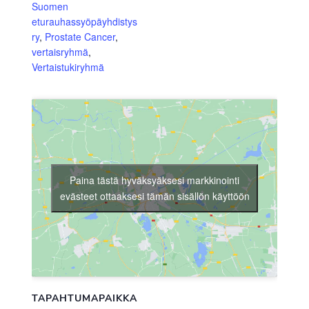
Suomen
eturauhassyöpäyhdistys
ry
,
Prostate Cancer
,
vertaisryhmä
,
Vertaistukiryhmä
Paina tästä hyväksyäksesi markkinointi
evästeet ottaaksesi tämän sisällön käyttöön
TAPAHTUMAPAIKKA