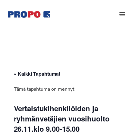
Hyppää
Hyppää
pääsisältöön
alatunnisteeseen
Yhdistys
Propo
on
/
valtakunnallinen
Suomen
potilasjärjestö,
eturauhassyöpäyhdistys
joka
on
Ry
« Kaikki Tapahtumat
perustettu
vuonna
Tämä tapahtuma on mennyt.
1997.
Yhdistys
Vertaistukihenkilöiden ja
on
ryhmänvetäjien vuosihuolto
Suomen
Syöpäyhdistyksen
26.11.klo 9.00-15.00
jäsenjärjestö.