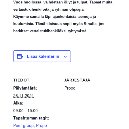
Vuosihuollossa vaihdetaan
öljyt ja tulpat. Tapaat muita
vertaistukihenkilöitä ja ryhmän ohjaajia.
Käymme samalla läpi ajankohtaisia teemoja ja
kuulumisia. Tämä tilaisuus sopii myös Sinulle, jos
harkitset vertaistukihenkilöksi ryhtymistä.
Lisää kalenteriin
TIEDOT
JÄRJESTÄJÄ
Päivämäärä:
Propo
26.11.2021
Aika:
09:00 - 15:00
Tapahtuman tagit:
Peer group
,
Propo