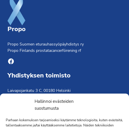
Propo
Propo Suomen eturauhassyöpäyhdistys ry
Propo Finlands prostatacancerförening rf
Facebook
Yhdistyksen toimisto
Laivapojankatu 3 C, 00180 Helsinki
toimisto@propo.fi
Hallinnoi evästeiden
Saavutettavuusseloste »
suostumusta
Toiminnanjohtaja
Parhaan kokemuksen tarjoamiseksi käytämme teknologioita, kuten evästeitä,
Kimmo Järvinen
tallentaaksemme ja/tai käyttääksemme laitetietoja. Näiden tekniikoiden