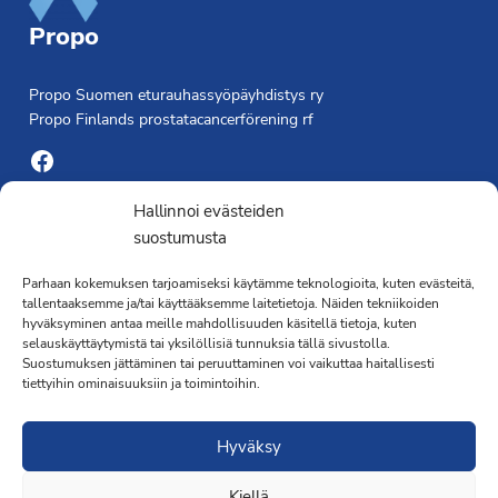
Propo
Propo Suomen eturauhassyöpäyhdistys ry
Propo Finlands prostatacancerförening rf
Facebook
Yhdistyksen toimisto
Hallinnoi evästeiden
suostumusta
Laivapojankatu 3 C, 00180 Helsinki
Parhaan kokemuksen tarjoamiseksi käytämme teknologioita, kuten evästeitä,
toimisto@propo.fi
tallentaaksemme ja/tai käyttääksemme laitetietoja. Näiden tekniikoiden
Saavutettavuusseloste »
hyväksyminen antaa meille mahdollisuuden käsitellä tietoja, kuten
Toiminnanjohtaja
selauskäyttäytymistä tai yksilöllisiä tunnuksia tällä sivustolla.
Suostumuksen jättäminen tai peruuttaminen voi vaikuttaa haitallisesti
tiettyihin ominaisuuksiin ja toimintoihin.
Kimmo Järvinen
Terveydenhoitaja
Hyväksy
041 501 4176
Kiellä