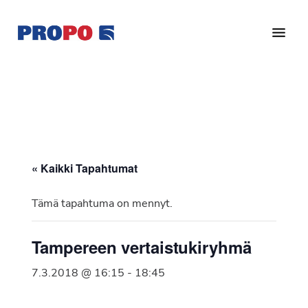
Hyppää
Hyppää
pääsisältöön
alatunnisteeseen
Yhdistys
Propo
on
/
valtakunnallinen
Suomen
potilasjärjestö,
eturauhassyöpäyhdistys
joka
on
Ry
« Kaikki Tapahtumat
perustettu
vuonna
Tämä tapahtuma on mennyt.
1997.
Yhdistys
Tampereen vertaistukiryhmä
on
Suomen
7.3.2018 @ 16:15
-
18:45
Syöpäyhdistyksen
jäsenjärjestö.