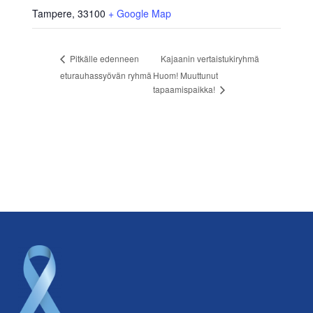
Tampere
,
33100
+ Google Map
Kajaanin vertaistukiryhmä
Pitkälle edenneen
eturauhassyövän ryhmä
Huom! Muuttunut
tapaamispaikka!
Footer