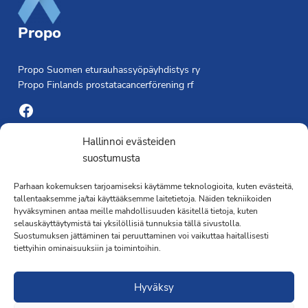
Propo
Propo Suomen eturauhassyöpäyhdistys ry
Propo Finlands prostatacancerförening rf
Facebook
Yhdistyksen toimisto
Hallinnoi evästeiden
suostumusta
Laivapojankatu 3 C, 00180 Helsinki
Parhaan kokemuksen tarjoamiseksi käytämme teknologioita, kuten evästeitä,
toimisto@propo.fi
tallentaaksemme ja/tai käyttääksemme laitetietoja. Näiden tekniikoiden
Saavutettavuusseloste »
hyväksyminen antaa meille mahdollisuuden käsitellä tietoja, kuten
Toiminnanjohtaja
selauskäyttäytymistä tai yksilöllisiä tunnuksia tällä sivustolla.
Suostumuksen jättäminen tai peruuttaminen voi vaikuttaa haitallisesti
tiettyihin ominaisuuksiin ja toimintoihin.
Kimmo Järvinen
Terveydenhoitaja
Hyväksy
041 501 4176