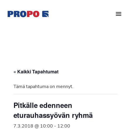
Hyppää
Hyppää
pääsisältöön
alatunnisteeseen
Yhdistys
Propo
on
/
valtakunnallinen
Suomen
potilasjärjestö,
eturauhassyöpäyhdistys
joka
on
Ry
« Kaikki Tapahtumat
perustettu
vuonna
Tämä tapahtuma on mennyt.
1997.
Yhdistys
Pitkälle edenneen
on
eturauhassyövän ryhmä
Suomen
Syöpäyhdistyksen
7.3.2018 @ 10:00
-
12:00
jäsenjärjestö.