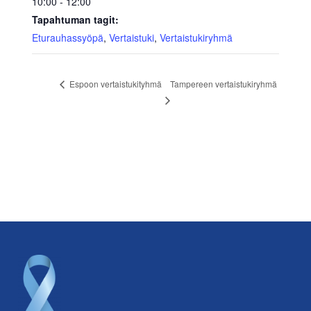
10:00 - 12:00
Tapahtuman tagit:
Eturauhassyöpä
,
Vertaistuki
,
Vertaistukiryhmä
Tampereen vertaistukiryhmä
Espoon vertaistukityhmä
Footer