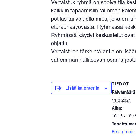
Vertaistukiryhmä on sopiva tila ke
kaikkiin tapaamisiin tai oman kalent
potilas tai voit olla mies, joka on 
eturauhasyövästä. Ryhmässä keskust
Ryhmässä käydyt keskustelut ovat l
ohjattu.
Vertaistuen tärkeintä antia on li
vähemmän hallitsevan osan arjesta.
TIEDOT
Lisää kalenteriin
Päivämäärä
11.8.2021
Aika:
16:15 - 18:4
Tapahtuman
Peer group
,