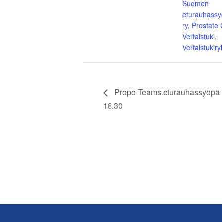
Suomen
eturauhassy
ry
,
Prostate
Vertaistuki
,
Vertaistukir
Propo Teams eturauhassyöpä ve
18.30
Footer