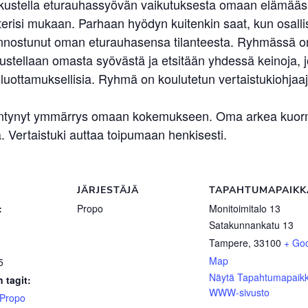
skustella eturauhassyövän vaikutuksesta omaan elämääsi.
erisi mukaan. Parhaan hyödyn kuitenkin saat, kun osallist
kiinnostunut oman eturauhasensa tilanteesta. Ryhmässä on s
ellaan omasta syövästä ja etsitään yhdessä keinoja, jo
uottamuksellisia. Ryhmä on koulutetun vertaistukiohjaaj
sääntynyt ymmärrys omaan kokemukseen. Oma arkea kuormit
 Vertaistuki auttaa toipumaan henkisesti.
JÄRJESTÄJÄ
TAPAHTUMAPAIKK
:
Propo
Monitoimitalo 13
Satakunnankatu 13
Tampere
,
33100
+ Go
Map
5
Näytä Tapahtumapaik
 tagit:
WWW-sivusto
Propo