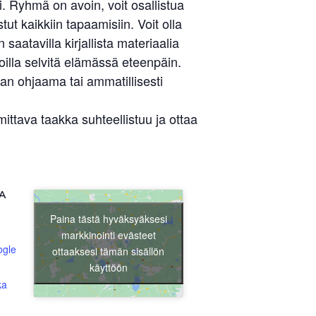
Liity jäseneksi
 Ryhmä on avoin, voit osallistua
ut kaikkiin tapaamisiin. Voit olla
aatavilla kirjallista materiaalia
illa selvitä elämässä eteenpäin.
an ohjaama tai ammatillisesti
tava taakka suhteellistuu ja ottaa
A
Paina tästä hyväksyäksesi
markkinointi evästeet
ogle
ottaaksesi tämän sisällön
käyttöön
ka