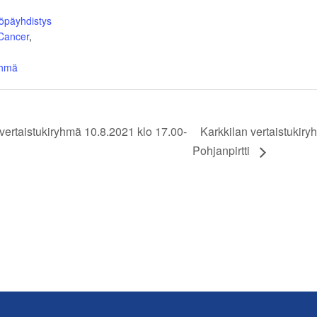
öpäyhdistys
 Cancer
,
yhmä
rtaistukiryhmä 10.8.2021 klo 17.00-
Karkkilan vertaistukir
Pohjanpirtti