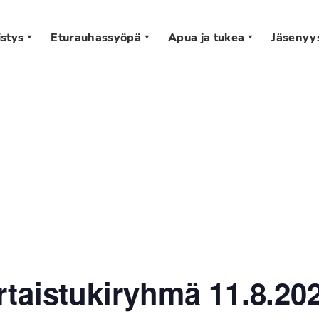
stys
Eturauhassyöpä
Apua ja tukea
Jäsenyy
s
taistukiryhmä 11.8.202