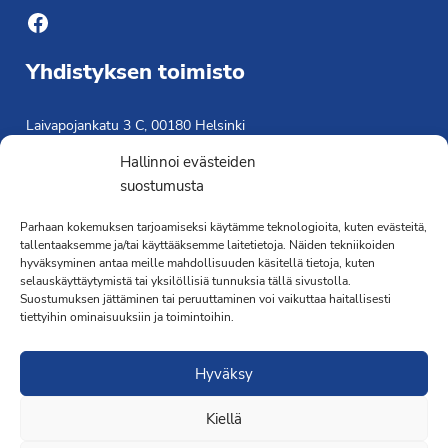
Facebook
Yhdistyksen toimisto
Laivapojankatu 3 C, 00180 Helsinki
toimisto@propo.fi
Hallinnoi evästeiden
Saavutettavuusseloste »
suostumusta
Toiminnanjohtaja
Parhaan kokemuksen tarjoamiseksi käytämme teknologioita, kuten evästeitä,
Kimmo Järvinen
tallentaaksemme ja/tai käyttääksemme laitetietoja. Näiden tekniikoiden
hyväksyminen antaa meille mahdollisuuden käsitellä tietoja, kuten
Terveydenhoitaja
selauskäyttäytymistä tai yksilöllisiä tunnuksia tällä sivustolla.
041 501 4176
Suostumuksen jättäminen tai peruuttaminen voi vaikuttaa haitallisesti
tiettyihin ominaisuuksiin ja toimintoihin.
Hyväksy
Kiellä
·Toteutus ja ylläpito
MMD Networks
·