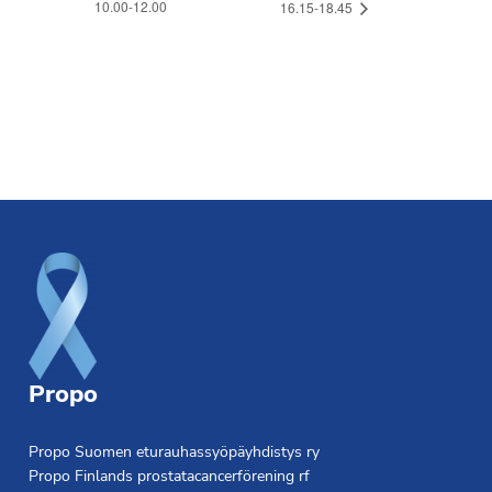
10.00-12.00
16.15-18.45
Footer
Propo
Propo Suomen eturauhassyöpäyhdistys ry
Propo Finlands prostatacancerförening rf