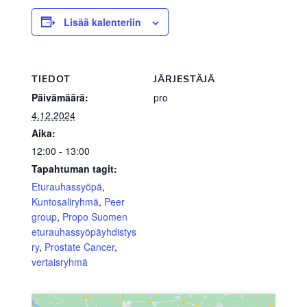
Lisää kalenteriin
TIEDOT
JÄRJESTÄJÄ
Päivämäärä:
pro
4.12.2024
Aika:
12:00 - 13:00
Tapahtuman tagit:
Eturauhassyöpä
,
Kuntosaliryhmä
,
Peer
group
,
Propo Suomen
eturauhassyöpäyhdistys
ry
,
Prostate Cancer
,
vertaisryhmä