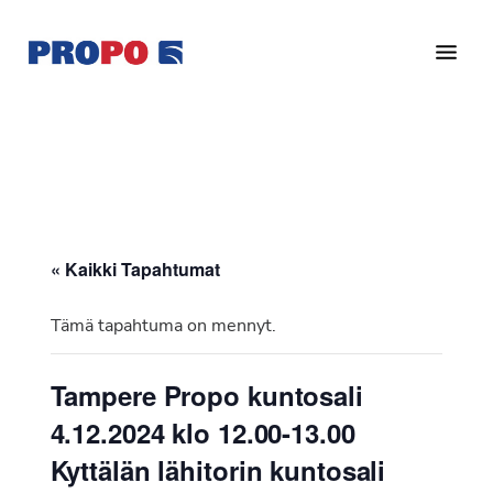
Hyppää
Hyppää
pääsisältöön
alatunnisteeseen
Yhdistys
Propo
on
/
valtakunnallinen
Suomen
potilasjärjestö,
eturauhassyöpäyhdistys
joka
on
Ry
« Kaikki Tapahtumat
perustettu
vuonna
Tämä tapahtuma on mennyt.
1997.
Yhdistys
Tampere Propo kuntosali
on
4.12.2024 klo 12.00-13.00
Suomen
Syöpäyhdistyksen
Kyttälän lähitorin kuntosali
jäsenjärjestö.