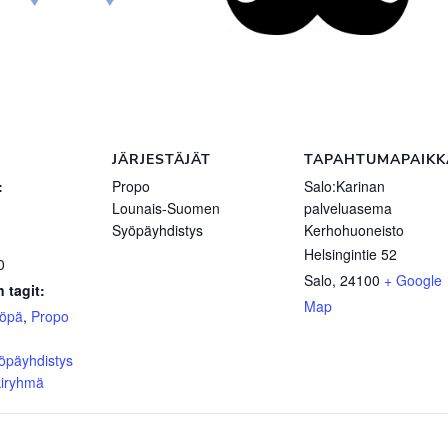
JÄRJESTÄJÄT
TAPAHTUMAPAIKK
:
Propo
Salo:Karinan
Lounais-Suomen
palveluasema
Syöpäyhdistys
Kerhohuoneisto
Helsingintie 52
0
Salo
,
24100
+ Google
 tagit:
Map
yöpä
,
Propo
öpäyhdistys
kiryhmä