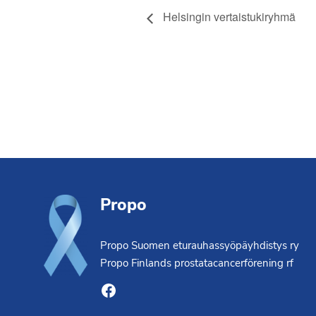
Helsingin vertaistukiryhmä
Footer
Propo
Propo Suomen eturauhassyöpäyhdistys ry
Propo Finlands prostatacancerförening rf
Facebook