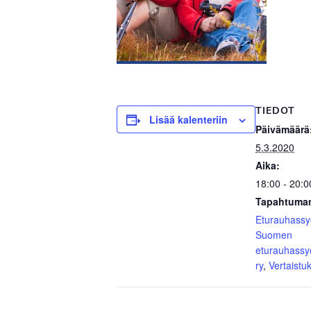
TIEDOT
Lisää kalenteriin
Päivämäärä
5.3.2020
Aika:
18:00 - 20:0
Tapahtuman
Eturauhass
Suomen
eturauhassy
ry
,
Vertaistu