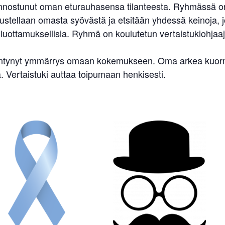
kiinnostunut oman eturauhasensa tilanteesta. Ryhmässä on s
ellaan omasta syövästä ja etsitään yhdessä keinoja, jo
uottamuksellisia. Ryhmä on koulutetun vertaistukiohjaaj
sääntynyt ymmärrys omaan kokemukseen. Oma arkea kuormit
 Vertaistuki auttaa toipumaan henkisesti.