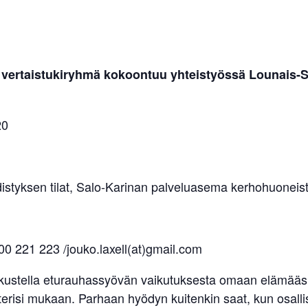
 vertaistukiryhmä kokoontuu yhteistyössä Lounais
20
tyksen tilat, Salo-Karinan palveluasema kerhohuoneisto
00 221 223 /jouko.laxell(at)gmail.com
skustella eturauhassyövän vaikutuksesta omaan elämääsi.
erisi mukaan. Parhaan hyödyn kuitenkin saat, kun osallist