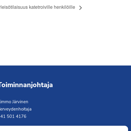
leisötilaisuus katetroiville henkilöille
Toiminnanjohtaja
immo Järvinen
erveydenhoitaja
041 501 4176