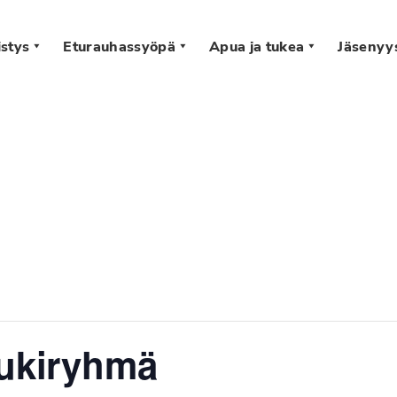
stys
Eturauhassyöpä
Apua ja tukea
Jäsenyy
s
tukiryhmä