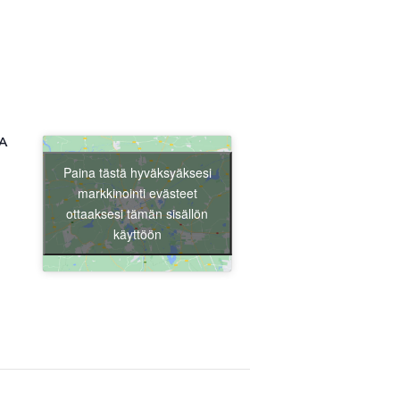
Liity jäseneksi
A
Paina tästä hyväksyäksesi
markkinointi evästeet
ottaaksesi tämän sisällön
käyttöön