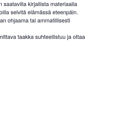
aatavilla kirjallista materiaalia
illa selvitä elämässä eteenpäin.
an ohjaama tai ammatillisesti
tava taakka suhteellistuu ja ottaa