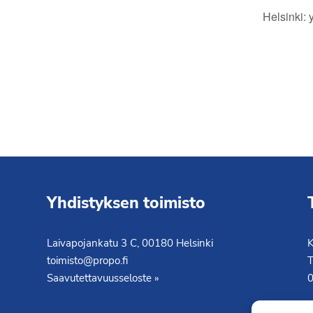
Helsinki: y
Yhdistyksen toimisto
Laivapojankatu 3 C, 00180 Helsinki
K
toimisto@propo.fi
T
Saavutettavuusseloste »