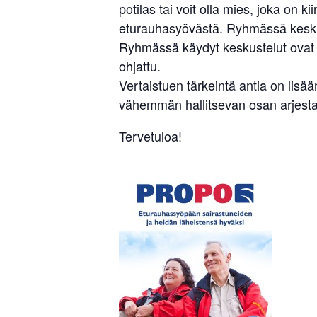
potilas tai voit olla mies, joka on 
eturauhasyövästä. Ryhmässä keskust
Ryhmässä käydyt keskustelut ovat l
ohjattu.
Vertaistuen tärkeintä antia on li
vähemmän hallitsevan osan arjesta.
Tervetuloa!