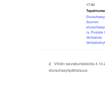
17:00
Tapahtuman
Eturauhass
Suomen
eturauhassy
ry
,
Prostate
Vertaistuki
,
Vertaistukir
Vihdin seurakuntatalolla 4.10.
eturauhasyöpätilaisuus