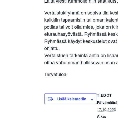
Laita viesti Kimmolle niin saat kutsu
Vertaistukiryhmä on sopiva tila ke
kaikkiin tapaamisiin tai oman kalent
potilas tai voit olla mies, joka on 
eturauhasyövästä. Ryhmässä keskust
Ryhmässä käydyt keskustelut ovat l
ohjattu.
Vertaistuen tärkeintä antia on li
ottaa vähemmän hallitsevan osan ar
Tervetuloa!
TIEDOT
Lisää kalenteriin
Päivämäärä
17.10.2023
Aika: