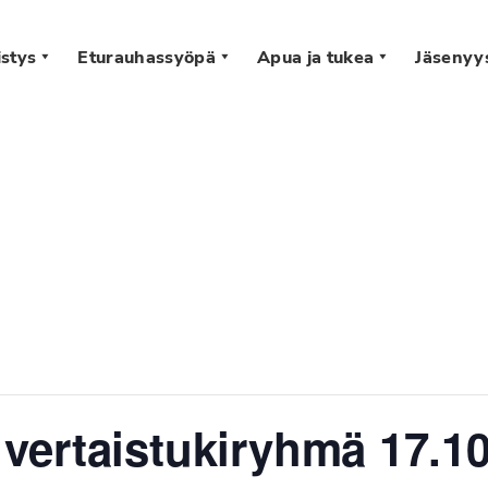
stys
Eturauhassyöpä
Apua ja tukea
Jäsenyy
s
ertaistukiryhmä 17.10