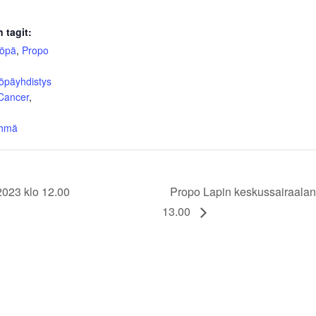
 tagit:
yöpä
,
Propo
öpäyhdistys
 Cancer
,
yhmä
2023 klo 12.00
Propo Lapin keskussairaalan
13.00