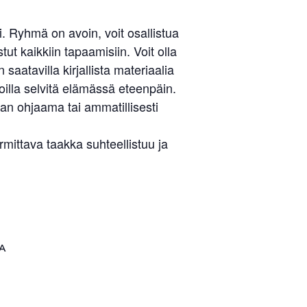
 Ryhmä on avoin, voit osallistua
ut kaikkiin tapaamisiin. Voit olla
aatavilla kirjallista materiaalia
illa selvitä elämässä eteenpäin.
an ohjaama tai ammatillisesti
Liity jäseneksi
ittava taakka suhteellistuu ja
A