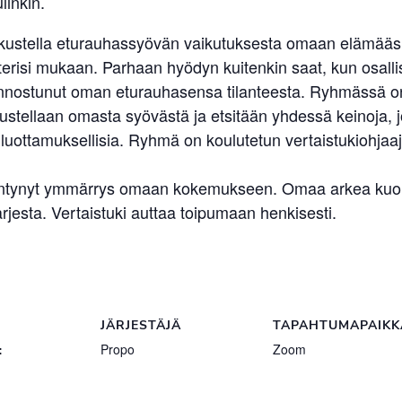
linkin.
skustella eturauhassyövän vaikutuksesta omaan elämääsi.
erisi mukaan. Parhaan hyödyn kuitenkin saat, kun osallist
kiinnostunut oman eturauhasensa tilanteesta. Ryhmässä on s
ellaan omasta syövästä ja etsitään yhdessä keinoja, jo
uottamuksellisia. Ryhmä on koulutetun vertaistukiohjaaj
sääntynyt ymmärrys omaan kokemukseen. Omaa arkea kuorm
jesta. Vertaistuki auttaa toipumaan henkisesti.
JÄRJESTÄJÄ
TAPAHTUMAPAIKK
:
Propo
Zoom