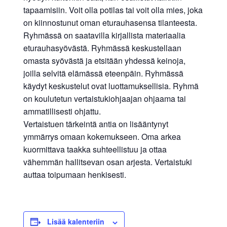
tapaamisiin. Voit olla potilas tai voit olla mies, joka
on kiinnostunut oman eturauhasensa tilanteesta.
Ryhmässä on saatavilla kirjallista materiaalia
eturauhasyövästä. Ryhmässä keskustellaan
omasta syövästä ja etsitään yhdessä keinoja,
joilla selvitä elämässä eteenpäin. Ryhmässä
käydyt keskustelut ovat luottamuksellisia. Ryhmä
on koulutetun vertaistukiohjaajan ohjaama tai
ammatillisesti ohjattu.
Vertaistuen tärkeintä antia on lisääntynyt
ymmärrys omaan kokemukseen. Oma arkea
kuormittava taakka suhteellistuu ja ottaa
vähemmän hallitsevan osan arjesta. Vertaistuki
auttaa toipumaan henkisesti.
Lisää kalenteriin