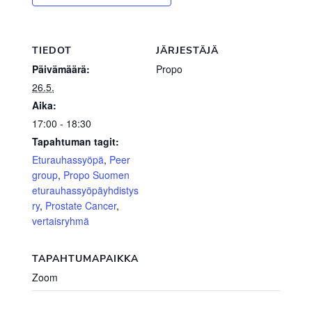
TIEDOT
JÄRJESTÄJÄ
Päivämäärä:
Propo
26.5.
Aika:
17:00 - 18:30
Tapahtuman tagit:
Eturauhassyöpä
,
Peer
group
,
Propo Suomen
eturauhassyöpäyhdistys
ry
,
Prostate Cancer
,
vertaisryhmä
TAPAHTUMAPAIKKA
Zoom