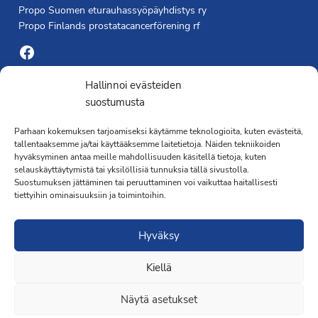
Propo Suomen eturauhassyöpäyhdistys ry
Propo Finlands prostatacancerförening rf
Facebook
Yhdistyksen toimisto
Hallinnoi evästeiden
suostumusta
Laivapojankatu 3 C, 00180 Helsinki
Parhaan kokemuksen tarjoamiseksi käytämme teknologioita, kuten evästeitä,
toimisto@propo.fi
tallentaaksemme ja/tai käyttääksemme laitetietoja. Näiden tekniikoiden
Saavutettavuusseloste »
hyväksyminen antaa meille mahdollisuuden käsitellä tietoja, kuten
Toiminnanjohtaja
selauskäyttäytymistä tai yksilöllisiä tunnuksia tällä sivustolla.
Suostumuksen jättäminen tai peruuttaminen voi vaikuttaa haitallisesti
tiettyihin ominaisuuksiin ja toimintoihin.
Kimmo Järvinen
Terveydenhoitaja
Hyväksy
041 501 4176
Kiellä
Näytä asetukset