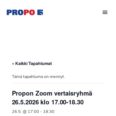
Hyppää
Hyppää
pääsisältöön
alatunnisteeseen
Yhdistys
Propo
on
/
valtakunnallinen
Suomen
potilasjärjestö,
eturauhassyöpäyhdistys
joka
on
Ry
« Kaikki Tapahtumat
perustettu
vuonna
Tämä tapahtuma on mennyt.
1997.
Yhdistys
Propon Zoom vertaisryhmä
on
26.5.2026 klo 17.00-18.30
Suomen
Syöpäyhdistyksen
26.5. @ 17:00
-
18:30
jäsenjärjestö.