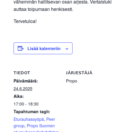
vähemmän hallitsevan osan arjesta. Vertaistuki
auttaa toipumaan henkisesti.
Tervetuloa!
Lisää kalenteriin
TIEDOT
JÄRJESTÄJÄ
Päivämäärä:
Propo
24.6.2025
Aika:
17:00 - 18:30
Tapahtuman tagit:
Eturauhassyöpä
,
Peer
group
,
Propo Suomen
eturauhassyöpäyhdistys