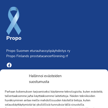
Propo
Propo Suomen eturauhassyöpäyhdistys ry
Propo Finlands prostatacancerförening rf
Facebook
Yhdistyksen toimisto
Hallinnoi evästeiden
suostumusta
Laivapojankatu 3 C, 00180 Helsinki
Parhaan kokemuksen tarjoamiseksi käytämme teknologioita, kuten evästeitä,
toimisto@propo.fi
tallentaaksemme ja/tai käyttääksemme laitetietoja. Näiden tekniikoiden
Saavutettavuusseloste »
hyväksyminen antaa meille mahdollisuuden käsitellä tietoja, kuten
Toiminnanjohtaja
selauskäyttäytymistä tai yksilöllisiä tunnuksia tällä sivustolla.