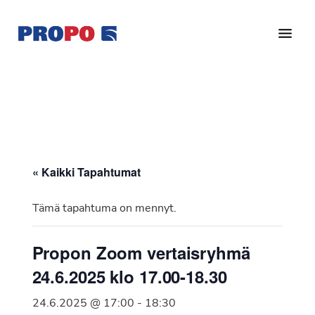
Hyppää
Hyppää
pääsisältöön
alatunnisteeseen
Yhdistys
Propo
on
/
valtakunnallinen
Suomen
potilasjärjestö,
eturauhassyöpäyhdistys
joka
on
Ry
« Kaikki Tapahtumat
perustettu
vuonna
Tämä tapahtuma on mennyt.
1997.
Yhdistys
Propon Zoom vertaisryhmä
on
24.6.2025 klo 17.00-18.30
Suomen
Syöpäyhdistyksen
24.6.2025 @ 17:00
-
18:30
jäsenjärjestö.