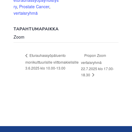
ry
,
Prostate Cancer
,
vertaisryhmä
TAPAHTUMAPAIKKA
Zoom
Propon Zoom
Eturauhassyöpäluento
monikulttuurisille viittomakielisille
vertaisryhmä
3.6.2025 klo 10.00-13.00
22.7.2025 klo 17.00-
18.30
Footer