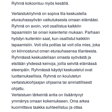
Ryhmä kokoontuu myös kesällä.
Vertaistukiryhmä on sopiva tila keskustella
eturauhassyövän vaikutuksesta omaan elämääsi.
Ryhmä on avoin, voit osallistua kaikkiin
tapaamisiin tai oman kalenterisi mukaan. Parhaan
hyödyn kuitenkin saat, kun osallistut kaikkiin
tapaamisiin. Voit olla potilas tai voit olla mies, joka
on kiinnostunut oman eturauhasensa tilanteesta.
Ryhmässä keskustellaan omasta syövästä ja
etsitään yhdessä keinoja, joilla selvitä elämässä
eteenpäin. Ryhmässä käydyt keskustelut ovat
luottamuksellisia. Ryhmä on koulutetun
vertaistukiohjaajan ohjaama tai ammatillisesti
ohjattu.
Vertaistuen tärkeintä antia on lisääntynyt
ymmärrys omaan kokemukseen. Oma arkea
kuormittava taakka suhteellistuu ja ottaa