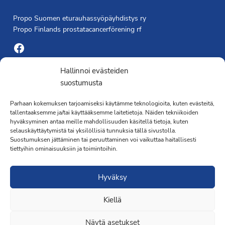
Propo Suomen eturauhassyöpäyhdistys ry
Propo Finlands prostatacancerförening rf
Facebook
Yhdistyksen toimisto
Hallinnoi evästeiden
suostumusta
Laivapojankatu 3 C, 00180 Helsinki
Parhaan kokemuksen tarjoamiseksi käytämme teknologioita, kuten evästeitä,
toimisto@propo.fi
tallentaaksemme ja/tai käyttääksemme laitetietoja. Näiden tekniikoiden
Saavutettavuusseloste »
hyväksyminen antaa meille mahdollisuuden käsitellä tietoja, kuten
Toiminnanjohtaja
selauskäyttäytymistä tai yksilöllisiä tunnuksia tällä sivustolla.
Suostumuksen jättäminen tai peruuttaminen voi vaikuttaa haitallisesti
tiettyihin ominaisuuksiin ja toimintoihin.
Kimmo Järvinen
Terveydenhoitaja
Hyväksy
041 501 4176
Kiellä
Näytä asetukset