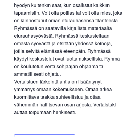
hyödyn kuitenkin saat, kun osallistut kaikkiin
tapaamisiin. Voit olla potilas tai voit olla mies, joka
on kiinnostunut oman eturauhasensa tilanteesta.
Ryhmässä on saatavilla kirjallista materiaalia
eturauhasyövästä. Ryhmässä keskustellaan
omasta syövästä ja etsitään yhdessä keinoja,
joilla selvitä elämässä eteenpäin. Ryhmässä
käydyt keskustelut ovat luottamuksellisia. Ryhmä
on koulutetun vertaisohjaajan ohjaama tai
ammatillisesti ohjattu.
Vertaistuen tärkeintä antia on lisääntynyt
ymmärrys omaan kokemukseen. Omaa arkea
kuormittava taakka suhteellistuu ja ottaa
vähemmän hallitsevan osan arjesta. Vertaistuki
auttaa toipumaan henkisesti.