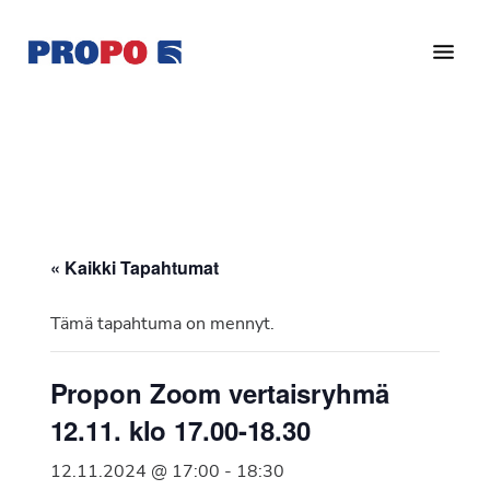
Hyppää
Hyppää
pääsisältöön
alatunnisteeseen
Yhdistys
Propo
on
/
valtakunnallinen
Suomen
potilasjärjestö,
eturauhassyöpäyhdistys
joka
on
Ry
« Kaikki Tapahtumat
perustettu
vuonna
Tämä tapahtuma on mennyt.
1997.
Yhdistys
Propon Zoom vertaisryhmä
on
12.11. klo 17.00-18.30
Suomen
Syöpäyhdistyksen
12.11.2024 @ 17:00
-
18:30
jäsenjärjestö.