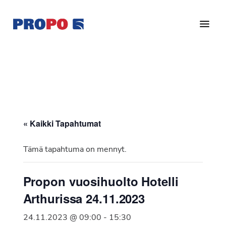
Hyppää
Hyppää
pääsisältöön
alatunnisteeseen
Yhdistys
Propo
on
/
valtakunnallinen
Suomen
potilasjärjestö,
eturauhassyöpäyhdistys
joka
on
Ry
« Kaikki Tapahtumat
perustettu
vuonna
Tämä tapahtuma on mennyt.
1997.
Yhdistys
Propon vuosihuolto Hotelli
on
Arthurissa 24.11.2023
Suomen
Syöpäyhdistyksen
24.11.2023 @ 09:00
-
15:30
jäsenjärjestö.