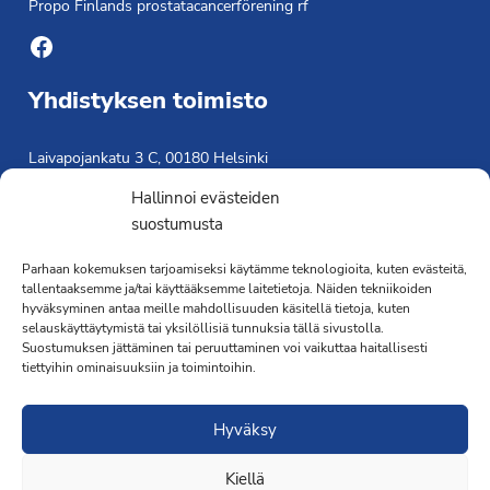
Propo Finlands prostatacancerförening rf
Facebook
Yhdistyksen toimisto
Laivapojankatu 3 C, 00180 Helsinki
toimisto@propo.fi
Hallinnoi evästeiden
Saavutettavuusseloste »
suostumusta
Toiminnanjohtaja
Parhaan kokemuksen tarjoamiseksi käytämme teknologioita, kuten evästeitä,
tallentaaksemme ja/tai käyttääksemme laitetietoja. Näiden tekniikoiden
Kimmo Järvinen
hyväksyminen antaa meille mahdollisuuden käsitellä tietoja, kuten
Terveydenhoitaja
selauskäyttäytymistä tai yksilöllisiä tunnuksia tällä sivustolla.
041 501 4176
Suostumuksen jättäminen tai peruuttaminen voi vaikuttaa haitallisesti
tiettyihin ominaisuuksiin ja toimintoihin.
Hyväksy
Kiellä
·Toteutus ja ylläpito
MMD Networks
·