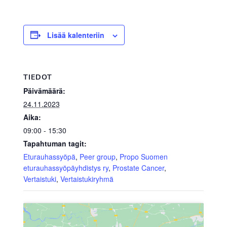
Lisää kalenteriin
TIEDOT
Päivämäärä:
24.11.2023
Aika:
09:00 - 15:30
Tapahtuman tagit:
Eturauhassyöpä
,
Peer group
,
Propo Suomen
eturauhassyöpäyhdistys ry
,
Prostate Cancer
,
Vertaistuki
,
Vertaistukiryhmä