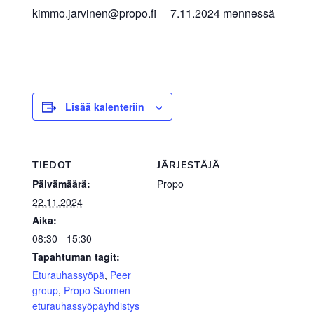
kimmo.jarvinen@propo.fi 7.11.2024 mennessä
Lisää kalenteriin
TIEDOT
JÄRJESTÄJÄ
Päivämäärä:
Propo
22.11.2024
Aika:
08:30 - 15:30
Tapahtuman tagit:
Eturauhassyöpä
,
Peer
group
,
Propo Suomen
eturauhassyöpäyhdistys