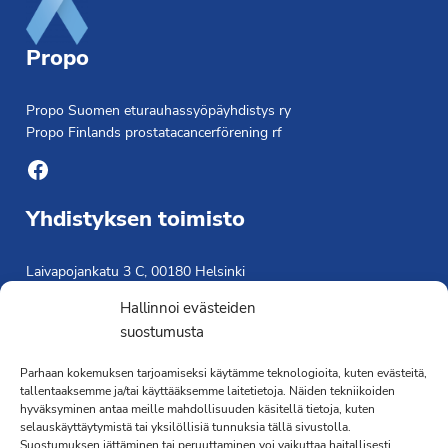
Propo
Propo Suomen eturauhassyöpäyhdistys ry
Propo Finlands prostatacancerförening rf
Facebook
Yhdistyksen toimisto
Laivapojankatu 3 C, 00180 Helsinki
toimisto@propo.fi
Hallinnoi evästeiden
Saavutettavuusseloste »
suostumusta
Toiminnanjohtaja
Parhaan kokemuksen tarjoamiseksi käytämme teknologioita, kuten evästeitä,
tallentaaksemme ja/tai käyttääksemme laitetietoja. Näiden tekniikoiden
Kimmo Järvinen
hyväksyminen antaa meille mahdollisuuden käsitellä tietoja, kuten
Terveydenhoitaja
selauskäyttäytymistä tai yksilöllisiä tunnuksia tällä sivustolla.
041 501 4176
Suostumuksen jättäminen tai peruuttaminen voi vaikuttaa haitallisesti