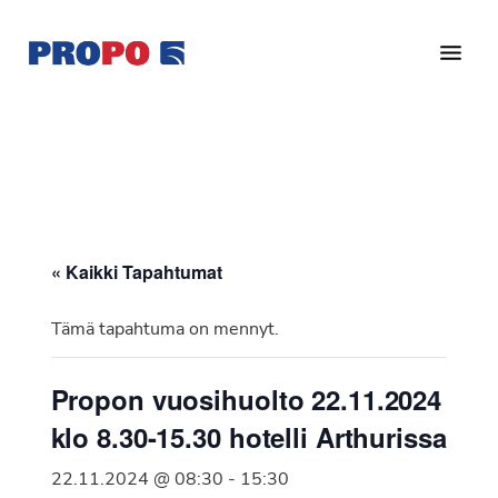
Hyppää
Hyppää
pääsisältöön
alatunnisteeseen
Yhdistys
Propo
on
/
valtakunnallinen
Suomen
potilasjärjestö,
eturauhassyöpäyhdistys
joka
on
Ry
« Kaikki Tapahtumat
perustettu
vuonna
Tämä tapahtuma on mennyt.
1997.
Yhdistys
Propon vuosihuolto 22.11.2024
on
klo 8.30-15.30 hotelli Arthurissa
Suomen
Syöpäyhdistyksen
22.11.2024 @ 08:30
-
15:30
jäsenjärjestö.