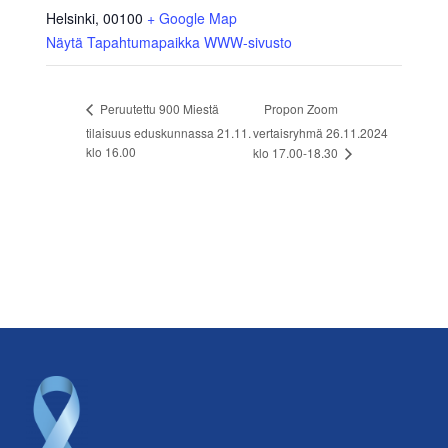
Helsinki
,
00100
+ Google Map
Näytä Tapahtumapaikka WWW-sivusto
Propon Zoom
Peruutettu 900 Miestä
tilaisuus eduskunnassa 21.11.
vertaisryhmä 26.11.2024
klo 16.00
klo 17.00-18.30
Footer