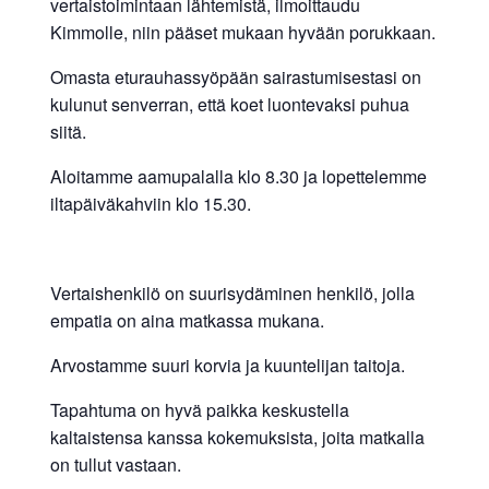
vertaistoimintaan lähtemistä, ilmoittaudu
Kimmolle, niin pääset mukaan hyvään porukkaan.
Omasta eturauhassyöpään sairastumisestasi on
kulunut senverran, että koet luontevaksi puhua
siitä.
Aloitamme aamupalalla klo 8.30 ja lopettelemme
iltapäiväkahviin klo 15.30.
Vertaishenkilö on suurisydäminen henkilö, jolla
empatia on aina matkassa mukana.
Arvostamme suuri korvia ja kuuntelijan taitoja.
Tapahtuma on hyvä paikka keskustella
kaltaistensa kanssa kokemuksista, joita matkalla
on tullut vastaan.