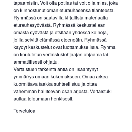
tapaamisiin. Voit olla potilas tai voit olla mies, joka
on kiinnostunut oman eturauhasensa tilanteesta.
Ryhmässä on saatavilla kirjallista materiaalia
eturauhasyövästä. Ryhmässä keskustellaan
omasta syövästä ja etsitään yhdessä keinoja,
joilla selvitä elämässä eteenpäin. Ryhmässä
käydyt keskustelut ovat luottamuksellisia. Ryhmä
on koulutetun vertaistukiohjaajan ohjaama tai
ammatillisesti ohjattu.
Vertaistuen tärkeintä antia on lisääntynyt
ymmärrys omaan kokemukseen. Omaa arkea
kuormittava taakka suhteellistuu ja ottaa
vähemmän hallitsevan osan arjesta. Vertaistuki
auttaa toipumaan henkisesti.
Tervetuloa!