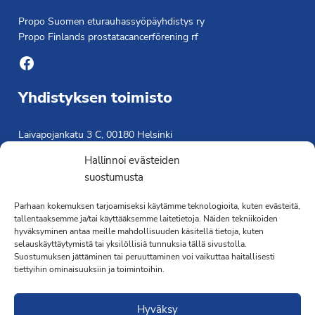
Propo Suomen eturauhassyöpäyhdistys ry
Propo Finlands prostatacancerförening rf
Facebook
Yhdistyksen toimisto
Laivapojankatu 3 C, 00180 Helsinki
toimisto@propo.fi
Hallinnoi evästeiden
Saavutettavuusseloste »
suostumusta
Toiminnanjohtaja
Parhaan kokemuksen tarjoamiseksi käytämme teknologioita, kuten evästeitä,
tallentaaksemme ja/tai käyttääksemme laitetietoja. Näiden tekniikoiden
Kimmo Järvinen
hyväksyminen antaa meille mahdollisuuden käsitellä tietoja, kuten
Terveydenhoitaja
selauskäyttäytymistä tai yksilöllisiä tunnuksia tällä sivustolla.
041 501 4176
Suostumuksen jättäminen tai peruuttaminen voi vaikuttaa haitallisesti
tiettyihin ominaisuuksiin ja toimintoihin.
Hyväksy