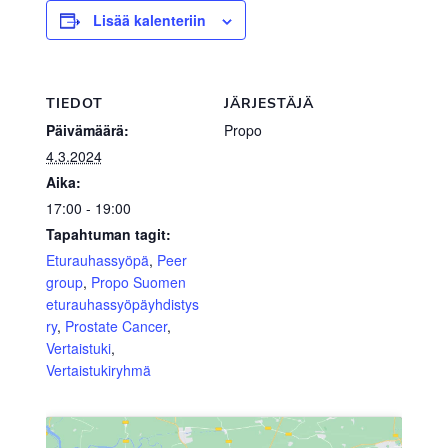
Lisää kalenteriin
TIEDOT
JÄRJESTÄJÄ
Päivämäärä:
Propo
4.3.2024
Aika:
17:00 - 19:00
Tapahtuman tagit:
Eturauhassyöpä
,
Peer
group
,
Propo Suomen
eturauhassyöpäyhdistys
ry
,
Prostate Cancer
,
Vertaistuki
,
Vertaistukiryhmä