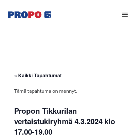
Hyppää
Hyppää
pääsisältöön
alatunnisteeseen
Yhdistys
Propo
on
/
valtakunnallinen
Suomen
potilasjärjestö,
eturauhassyöpäyhdistys
joka
on
Ry
« Kaikki Tapahtumat
perustettu
vuonna
Tämä tapahtuma on mennyt.
1997.
Yhdistys
Propon Tikkurilan
on
vertaistukiryhmä 4.3.2024 klo
Suomen
Syöpäyhdistyksen
17.00-19.00
jäsenjärjestö.