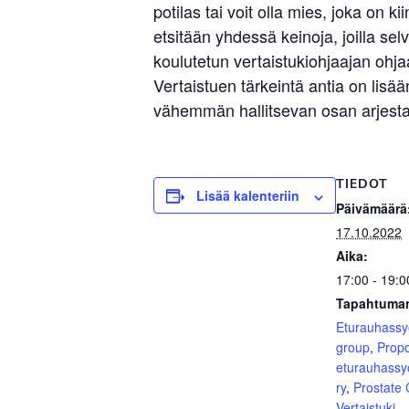
potilas tai voit olla mies, joka o
etsitään yhdessä keinoja, joilla s
koulutetun vertaistukiohjaajan ohjaa
Vertaistuen tärkeintä antia on li
vähemmän hallitsevan osan arjesta
TIEDOT
Lisää kalenteriin
Päivämäärä
17.10.2022
Aika:
17:00 - 19:0
Tapahtuman
Eturauhass
group
,
Prop
eturauhassy
ry
,
Prostate
Vertaistuki
,