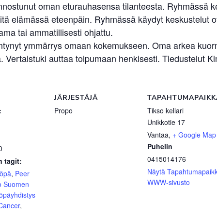
n kiinnostunut oman eturauhasensa tilanteesta. Ryhmässä 
elvitä elämässä eteenpäin. Ryhmässä käydyt keskustelut 
ma tai ammatillisesti ohjattu.
sääntynyt ymmärrys omaan kokemukseen. Oma arkea kuormit
. Vertaistuki auttaa toipumaan henkisesti. Tiedustelu
JÄRJESTÄJÄ
TAPAHTUMAPAIKK
:
Propo
Tikso kellari
Unikkotie 17
Vantaa
,
+ Google Map
Puhelin
0
0415014176
 tagit:
Näytä Tapahtumapaik
yöpä
,
Peer
WWW-sivusto
o Suomen
öpäyhdistys
 Cancer
,