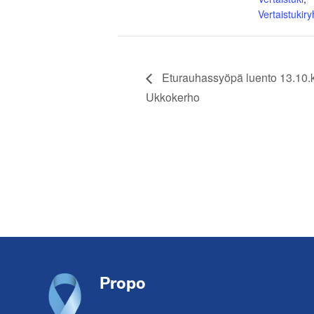
Vertaistukir
Eturauhassyöpä luento 13.10.k
Ukkokerho
Footer
Propo