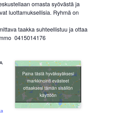
keskustellaan omasta syövästä ja
ovat luottamuksellisia. Ryhmä on
tava taakka suhteellistuu ja ottaa
t Kimmo 0415014176
Liity jäseneksi
A
Paina tästä hyväksyäksesi
markkinointi evästeet
ottaaksesi tämän sisällön
käyttöön
ka