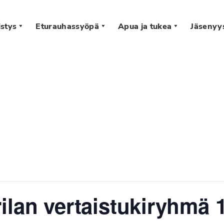
stys
Eturauhassyöpä
Apua ja tukea
Jäsenyy
s
ilan vertaistukiryhmä 