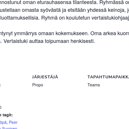
kiinnostunut oman eturauhasensa tilanteesta. Ryhmässä on s
ellaan omasta syövästä ja etsitään yhdessä keinoja, jo
uottamuksellisia. Ryhmä on koulutetun vertaistukiohjaaj
sääntynyt ymmärrys omaan kokemukseen. Oma arkea kuormit
 Vertaistuki auttaa toipumaan henkisesti.
JÄRJESTÄJÄ
TAPAHTUMAPAIKK
:
Propo
Teams
0
 tagit:
yöpä
,
Peer
o Suomen