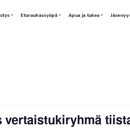
stys
Eturauhassyöpä
Apua ja tukea
Jäsenyy
s
vertaistukiryhmä tiist