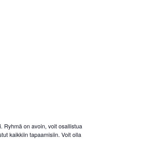
Liity jäseneksi
 Ryhmä on avoin, voit osallistua
ut kaikkiin tapaamisiin. Voit olla