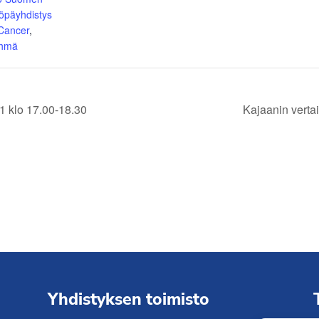
öpäyhdistys
 Cancer
,
yhmä
1 klo 17.00-18.30
Kajaanin verta
Yhdistyksen toimisto