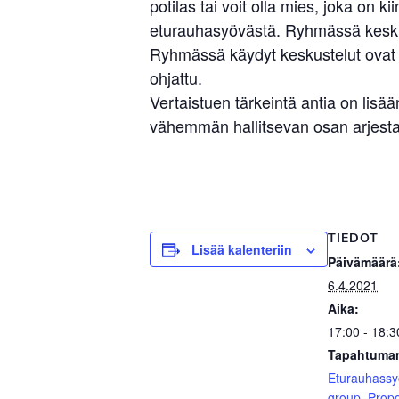
potilas tai voit olla mies, joka on 
eturauhasyövästä. Ryhmässä keskust
Ryhmässä käydyt keskustelut ovat l
ohjattu.
Vertaistuen tärkeintä antia on li
vähemmän hallitsevan osan arjesta.
TIEDOT
Lisää kalenteriin
Päivämäärä
6.4.2021
Aika:
17:00 - 18:3
Tapahtuman
Eturauhass
group
,
Prop