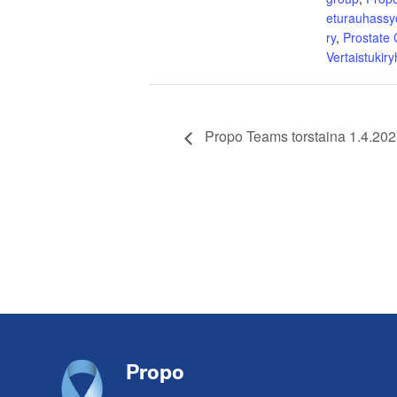
eturauhassy
ry
,
Prostate
Vertaistukir
Propo Teams torstaina 1.4.202
Footer
Propo