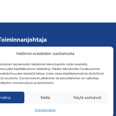
Toiminnanjohtaja
Hallinnoi evästeiden suostumusta
immo Järvinen
erveydenhoitaja
muksen tarjoamiseksi käytämme teknologioita, kuten evästeitä,
041 501 4176
mme ja/tai käyttääksemme laitetietoja. Näiden tekniikoiden hyväksyminen
mahdollisuuden käsitellä tietoja, kuten selauskäyttäytymistä tai yksilöllisiä
llä sivustolla. Suostumuksen jättäminen tai peruuttaminen voi vaikuttaa
 tiettyihin ominaisuuksiin ja toimintoihin.
yväksy
Kiellä
Näytä asetukset
Evästekäytäntö