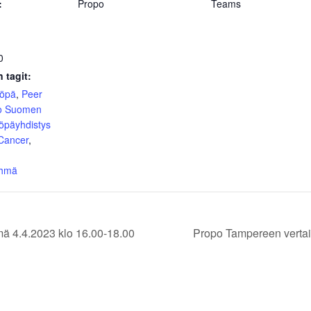
:
Propo
Teams
0
 tagit:
yöpä
,
Peer
o Suomen
öpäyhdistys
 Cancer
,
yhmä
ä 4.4.2023 klo 16.00-18.00
Propo Tampereen vertai