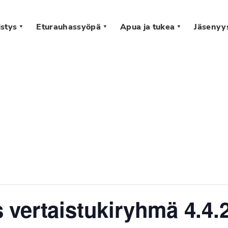
stys
Eturauhassyöpä
Apua ja tukea
Jäsenyy
s
vertaistukiryhmä 4.4.2