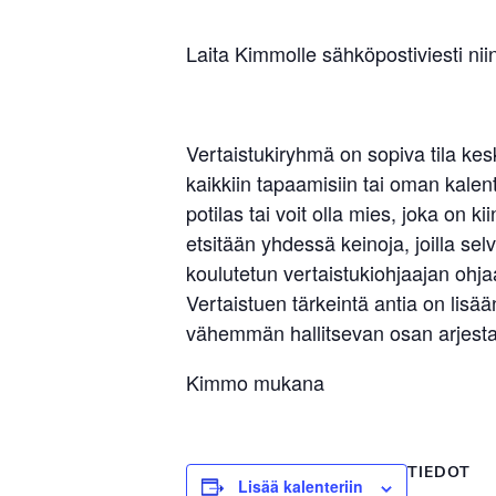
Laita Kimmolle sähköpostiviesti nii
Vertaistukiryhmä on sopiva tila ke
kaikkiin tapaamisiin tai oman kalent
potilas tai voit olla mies, joka o
etsitään yhdessä keinoja, joilla s
koulutetun vertaistukiohjaajan ohjaa
Vertaistuen tärkeintä antia on li
vähemmän hallitsevan osan arjesta.
Kimmo mukana
TIEDOT
Lisää kalenteriin