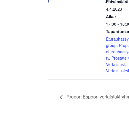
Päivämäärä
4.4.2023
Aika:
17:00 - 18:3
Tapahtuman
Eturauhass
group
,
Prop
eturauhassy
ry
,
Prostate
Vertaistuki
,
Vertaistukir
Propon Espoon vertaistukiryhm