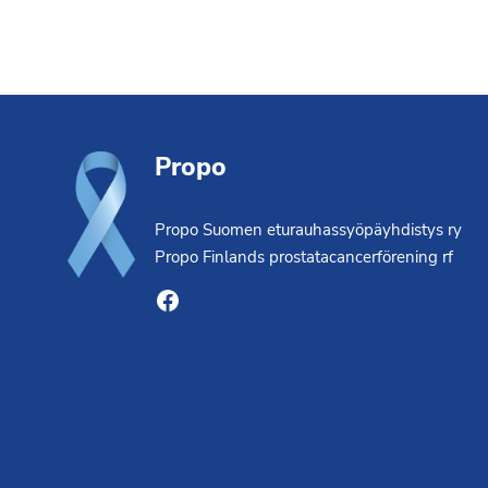
Footer
Propo
Propo Suomen eturauhassyöpäyhdistys ry
Propo Finlands prostatacancerförening rf
Facebook