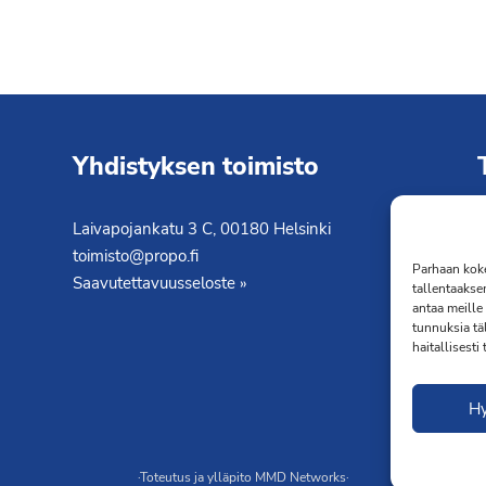
Yhdistyksen toimisto
Laivapojankatu 3 C, 00180 Helsinki
K
toimisto@propo.fi
T
Parhaan koke
Saavutettavuusseloste »
tallentaakse
antaa meille 
tunnuksia tä
haitallisesti
H
·Toteutus ja ylläpito
MMD Networks
·