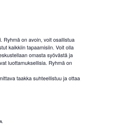
 Ryhmä on avoin, voit osallistua
ut kaikkiin tapaamisiin. Voit olla
keskustellaan omasta syövästä ja
Liity jäseneksi
ovat luottamuksellisia. Ryhmä on
tava taakka suhteellistuu ja ottaa
A