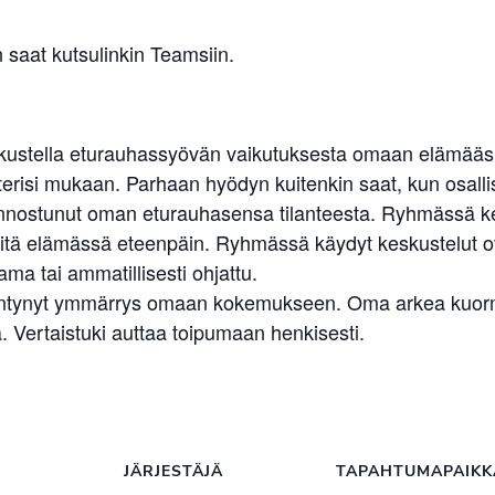
n saat kutsulinkin Teamsiin.
skustella eturauhassyövän vaikutuksesta omaan elämääsi.
erisi mukaan. Parhaan hyödyn kuitenkin saat, kun osallist
n kiinnostunut oman eturauhasensa tilanteesta. Ryhmässä 
elvitä elämässä eteenpäin. Ryhmässä käydyt keskustelut 
ma tai ammatillisesti ohjattu.
sääntynyt ymmärrys omaan kokemukseen. Oma arkea kuormit
 Vertaistuki auttaa toipumaan henkisesti.
JÄRJESTÄJÄ
TAPAHTUMAPAIKK