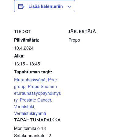
Lisää kalenteriin
TIEDOT
JÄRJESTÄJÄ
Päivämäärä:
Propo
10.4.2024
Aika:
16:15 - 18:45
Tapahtuman tagit:
Eturauhassyöpä
,
Peer
group
,
Propo Suomen
eturauhassyöpäyhdistys
ry
,
Prostate Cancer
,
Vertaistuki
,
Vertaistukiryhmä
TAPAHTUMAPAIKKA
Monitoimitalo 13
Satakunnankatu 13