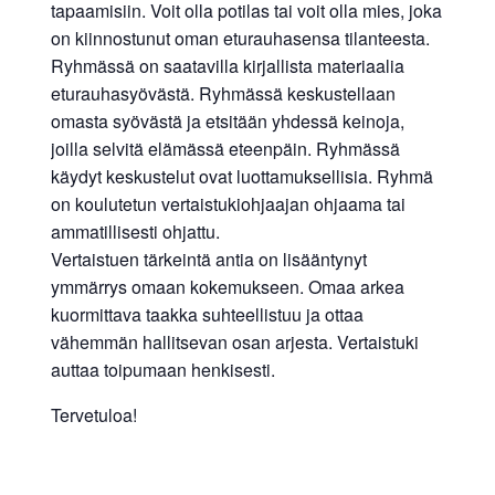
tapaamisiin. Voit olla potilas tai voit olla mies, joka
on kiinnostunut oman eturauhasensa tilanteesta.
Ryhmässä on saatavilla kirjallista materiaalia
eturauhasyövästä. Ryhmässä keskustellaan
omasta syövästä ja etsitään yhdessä keinoja,
joilla selvitä elämässä eteenpäin. Ryhmässä
käydyt keskustelut ovat luottamuksellisia. Ryhmä
on koulutetun vertaistukiohjaajan ohjaama tai
ammatillisesti ohjattu.
Vertaistuen tärkeintä antia on lisääntynyt
ymmärrys omaan kokemukseen. Omaa arkea
kuormittava taakka suhteellistuu ja ottaa
vähemmän hallitsevan osan arjesta. Vertaistuki
auttaa toipumaan henkisesti.
Tervetuloa!