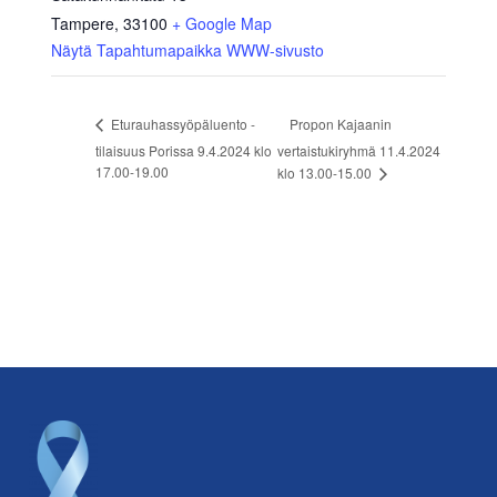
Tampere
,
33100
+ Google Map
Näytä Tapahtumapaikka WWW-sivusto
Propon Kajaanin
Eturauhassyöpäluento -
tilaisuus Porissa 9.4.2024 klo
vertaistukiryhmä 11.4.2024
17.00-19.00
klo 13.00-15.00
Footer