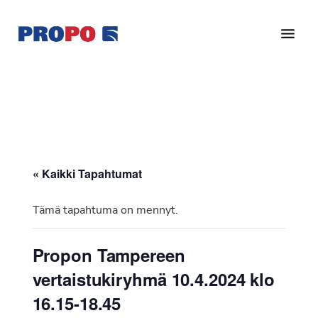
Hyppää
Hyppää
pääsisältöön
alatunnisteeseen
Yhdistys
Propo
on
/
valtakunnallinen
Suomen
potilasjärjestö,
eturauhassyöpäyhdistys
joka
on
Ry
« Kaikki Tapahtumat
perustettu
vuonna
Tämä tapahtuma on mennyt.
1997.
Yhdistys
Propon Tampereen
on
vertaistukiryhmä 10.4.2024 klo
Suomen
Syöpäyhdistyksen
16.15-18.45
jäsenjärjestö.