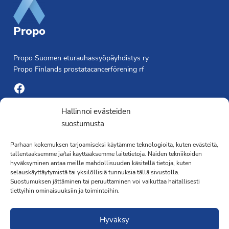
Propo
Propo Suomen eturauhassyöpäyhdistys ry
Propo Finlands prostatacancerförening rf
Facebook
Yhdistyksen toimisto
Hallinnoi evästeiden
suostumusta
Laivapojankatu 3 C, 00180 Helsinki
Parhaan kokemuksen tarjoamiseksi käytämme teknologioita, kuten evästeitä,
toimisto@propo.fi
tallentaaksemme ja/tai käyttääksemme laitetietoja. Näiden tekniikoiden
Saavutettavuusseloste »
hyväksyminen antaa meille mahdollisuuden käsitellä tietoja, kuten
Toiminnanjohtaja
selauskäyttäytymistä tai yksilöllisiä tunnuksia tällä sivustolla.
Suostumuksen jättäminen tai peruuttaminen voi vaikuttaa haitallisesti
tiettyihin ominaisuuksiin ja toimintoihin.
Kimmo Järvinen
Terveydenhoitaja
Hyväksy
041 501 4176