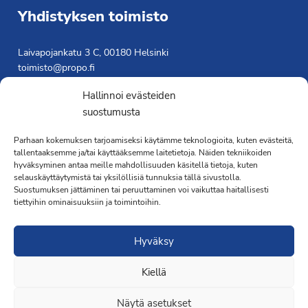
Yhdistyksen toimisto
Laivapojankatu 3 C, 00180 Helsinki
toimisto@propo.fi
Saavutettavuusseloste »
Hallinnoi evästeiden
Toiminnanjohtaja
suostumusta
Kimmo Järvinen
Parhaan kokemuksen tarjoamiseksi käytämme teknologioita, kuten evästeitä,
Terveydenhoitaja
tallentaaksemme ja/tai käyttääksemme laitetietoja. Näiden tekniikoiden
hyväksyminen antaa meille mahdollisuuden käsitellä tietoja, kuten
041 501 4176
selauskäyttäytymistä tai yksilöllisiä tunnuksia tällä sivustolla.
Suostumuksen jättäminen tai peruuttaminen voi vaikuttaa haitallisesti
tiettyihin ominaisuuksiin ja toimintoihin.
Hyväksy
·Toteutus ja ylläpito
MMD Networks
·
Kiellä
Näytä asetukset