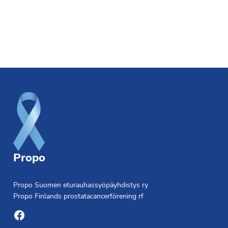
Footer
Propo
Propo Suomen eturauhassyöpäyhdistys ry
Propo Finlands prostatacancerförening rf
Facebook