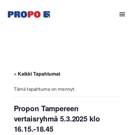
Hyppää
Hyppää
pääsisältöön
alatunnisteeseen
Yhdistys
Propo
on
/
valtakunnallinen
Suomen
potilasjärjestö,
eturauhassyöpäyhdistys
joka
on
Ry
« Kaikki Tapahtumat
perustettu
vuonna
Tämä tapahtuma on mennyt.
1997.
Yhdistys
Propon Tampereen
on
vertaisryhmä 5.3.2025 klo
Suomen
Syöpäyhdistyksen
16.15.-18.45
jäsenjärjestö.