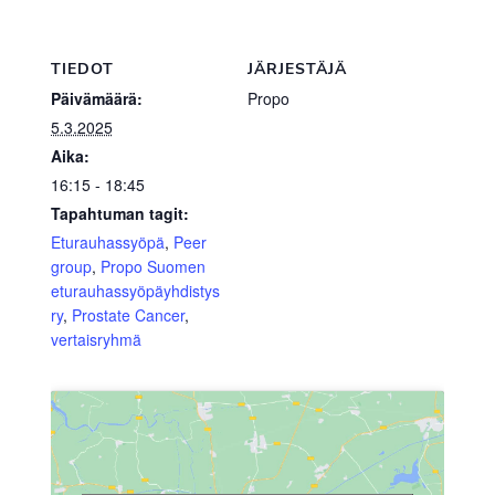
TIEDOT
JÄRJESTÄJÄ
Päivämäärä:
Propo
5.3.2025
Aika:
16:15 - 18:45
Tapahtuman tagit:
Eturauhassyöpä
,
Peer
group
,
Propo Suomen
eturauhassyöpäyhdistys
ry
,
Prostate Cancer
,
vertaisryhmä