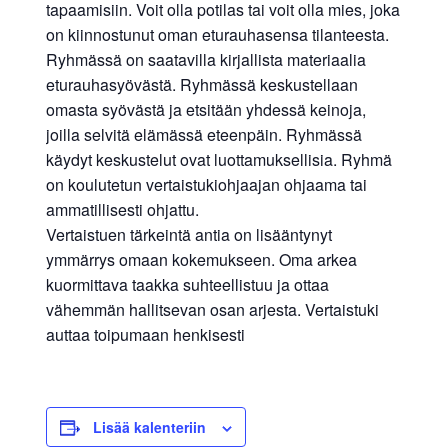
tapaamisiin. Voit olla potilas tai voit olla mies, joka
on kiinnostunut oman eturauhasensa tilanteesta.
Ryhmässä on saatavilla kirjallista materiaalia
eturauhasyövästä. Ryhmässä keskustellaan
omasta syövästä ja etsitään yhdessä keinoja,
joilla selvitä elämässä eteenpäin. Ryhmässä
käydyt keskustelut ovat luottamuksellisia. Ryhmä
on koulutetun vertaistukiohjaajan ohjaama tai
ammatillisesti ohjattu.
Vertaistuen tärkeintä antia on lisääntynyt
ymmärrys omaan kokemukseen. Oma arkea
kuormittava taakka suhteellistuu ja ottaa
vähemmän hallitsevan osan arjesta. Vertaistuki
auttaa toipumaan henkisesti
Lisää kalenteriin