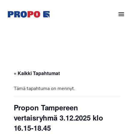
Hyppää
Hyppää
pääsisältöön
alatunnisteeseen
Yhdistys
Propo
on
/
valtakunnallinen
Suomen
potilasjärjestö,
eturauhassyöpäyhdistys
joka
on
Ry
« Kaikki Tapahtumat
perustettu
vuonna
Tämä tapahtuma on mennyt.
1997.
Yhdistys
Propon Tampereen
on
vertaisryhmä 3.12.2025 klo
Suomen
Syöpäyhdistyksen
16.15-18.45
jäsenjärjestö.