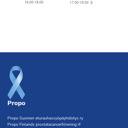
16.00-18.00
17.00-19.30
Footer
Propo
Propo Suomen eturauhassyöpäyhdistys ry
Propo Finlands prostatacancerförening rf