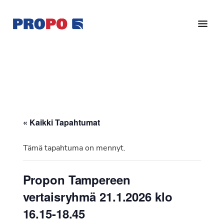
Hyppää
Hyppää
pääsisältöön
alatunnisteeseen
Yhdistys
Propo
on
/
valtakunnallinen
Suomen
potilasjärjestö,
eturauhassyöpäyhdistys
joka
on
Ry
« Kaikki Tapahtumat
perustettu
vuonna
Tämä tapahtuma on mennyt.
1997.
Yhdistys
Propon Tampereen
on
vertaisryhmä 21.1.2026 klo
Suomen
Syöpäyhdistyksen
16.15-18.45
jäsenjärjestö.