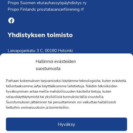
Propo Suomen eturauhassyöpäyhdistys ry
Propo Finlands prostatacancerförening rf
Facebook
Yhdistyksen toimisto
Laivapojankatu 3 C, 00180 Helsinki
toimisto@propo.fi
Hallinnoi evästeiden
Saavutettavuusseloste »
suostumusta
Toiminnanjohtaja
Parhaan kokemuksen tarjoamiseksi käytämme teknologioita, kuten evästeitä,
tallentaaksemme ja/tai käyttääksemme laitetietoja. Näiden tekniikoiden
Kimmo Järvinen
hyväksyminen antaa meille mahdollisuuden käsitellä tietoja, kuten
Terveydenhoitaja
selauskäyttäytymistä tai yksilöllisiä tunnuksia tällä sivustolla.
041 501 4176
Suostumuksen jättäminen tai peruuttaminen voi vaikuttaa haitallisesti
tiettyihin ominaisuuksiin ja toimintoihin.
Hyväksy