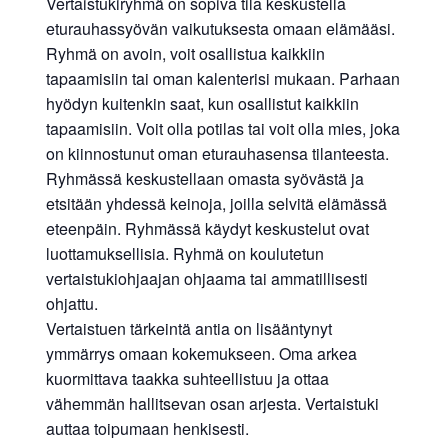
Vertaistukiryhmä on sopiva tila keskustella
eturauhassyövän vaikutuksesta omaan elämääsi.
Ryhmä on avoin, voit osallistua kaikkiin
tapaamisiin tai oman kalenterisi mukaan. Parhaan
hyödyn kuitenkin saat, kun osallistut kaikkiin
tapaamisiin. Voit olla potilas tai voit olla mies, joka
on kiinnostunut oman eturauhasensa tilanteesta.
Ryhmässä keskustellaan omasta syövästä ja
etsitään yhdessä keinoja, joilla selvitä elämässä
eteenpäin. Ryhmässä käydyt keskustelut ovat
luottamuksellisia. Ryhmä on koulutetun
vertaistukiohjaajan ohjaama tai ammatillisesti
ohjattu.
Vertaistuen tärkeintä antia on lisääntynyt
ymmärrys omaan kokemukseen. Oma arkea
kuormittava taakka suhteellistuu ja ottaa
vähemmän hallitsevan osan arjesta. Vertaistuki
auttaa toipumaan henkisesti.