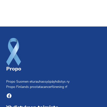
Footer
Propo
Propo Suomen eturauhassyöpäyhdistys ry
Propo Finlands prostatacancerförening rf
Facebook