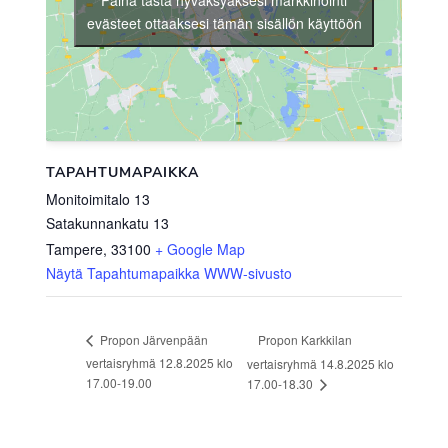
Paina tästä hyväksyäksesi markkinointi
evästeet ottaaksesi tämän sisällön käyttöön
TAPAHTUMAPAIKKA
Monitoimitalo 13
Satakunnankatu 13
Tampere
,
33100
+ Google Map
Näytä Tapahtumapaikka WWW-sivusto
Propon Karkkilan
Propon Järvenpään
vertaisryhmä 12.8.2025 klo
vertaisryhmä 14.8.2025 klo
17.00-19.00
17.00-18.30