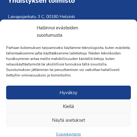
Yhdistyksen toimisto
Laivapojankatu 3 C, 00180 Helsinki
toimisto@propo.fi
Hallinnoi evästeiden
Saavutettavuusseloste »
suostumusta
Toiminnanjohtaja
Parhaan kokemuksen tarjoamiseksi käytämme teknologioita, kuten evästeitä,
tallentaaksemme ja/tai käyttääksemme laitetietoja. Näiden tekniikoiden
Kimmo Järvinen
hyväksyminen antaa meille mahdollisuuden käsitellä tietoja, kuten
Terveydenhoitaja
selauskäyttäytymistä tai yksilöllisiä tunnuksia tällä sivustolla.
041 501 4176
Suostumuksen jättäminen tai peruuttaminen voi vaikuttaa haitallisesti
tiettyihin ominaisuuksiin ja toimintoihin.
Hyväksy
Kiellä
·Toteutus ja ylläpito
MMD Networks
·
Näytä asetukset
Evästekäytäntö
Liity jäseneksi