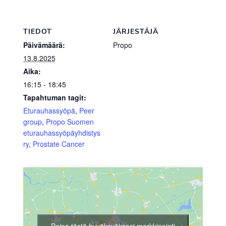
TIEDOT
JÄRJESTÄJÄ
Päivämäärä:
Propo
13.8.2025
Aika:
16:15 - 18:45
Tapahtuman tagit:
Eturauhassyöpä
,
Peer
group
,
Propo Suomen
eturauhassyöpäyhdistys
ry
,
Prostate Cancer