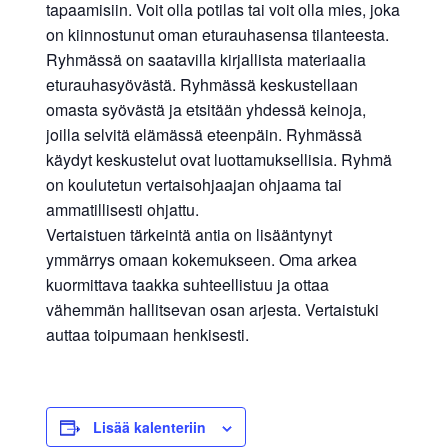
tapaamisiin. Voit olla potilas tai voit olla mies, joka
on kiinnostunut oman eturauhasensa tilanteesta.
Ryhmässä on saatavilla kirjallista materiaalia
eturauhasyövästä. Ryhmässä keskustellaan
omasta syövästä ja etsitään yhdessä keinoja,
joilla selvitä elämässä eteenpäin. Ryhmässä
käydyt keskustelut ovat luottamuksellisia. Ryhmä
on koulutetun vertaisohjaajan ohjaama tai
ammatillisesti ohjattu.
Vertaistuen tärkeintä antia on lisääntynyt
ymmärrys omaan kokemukseen. Oma arkea
kuormittava taakka suhteellistuu ja ottaa
vähemmän hallitsevan osan arjesta. Vertaistuki
auttaa toipumaan henkisesti.
Lisää kalenteriin