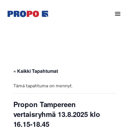
Hyppää
Hyppää
pääsisältöön
alatunnisteeseen
Yhdistys
Propo
on
/
valtakunnallinen
Suomen
potilasjärjestö,
eturauhassyöpäyhdistys
joka
on
Ry
« Kaikki Tapahtumat
perustettu
vuonna
Tämä tapahtuma on mennyt.
1997.
Yhdistys
Propon Tampereen
on
vertaisryhmä 13.8.2025 klo
Suomen
Syöpäyhdistyksen
16.15-18.45
jäsenjärjestö.