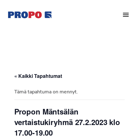
Hyppää
Hyppää
pääsisältöön
alatunnisteeseen
Yhdistys
Propo
on
/
valtakunnallinen
Suomen
potilasjärjestö,
eturauhassyöpäyhdistys
joka
on
Ry
« Kaikki Tapahtumat
perustettu
vuonna
Tämä tapahtuma on mennyt.
1997.
Yhdistys
Propon Mäntsälän
on
vertaistukiryhmä 27.2.2023 klo
Suomen
Syöpäyhdistyksen
17.00-19.00
jäsenjärjestö.