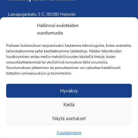
Laivapojankatu 3 C, 00180 Helsinki
toimisto@propo.fi
Hallinnoi evästeiden
Saavutettavuusseloste »
suostumusta
Toiminnanjohtaja
Parhaan kokemuksen tarjoamiseksi käytämme teknologioita, kuten evästeitä,
tallentaaksemme ja/tai käyttääksemme laitetietoja. Näiden tekniikoiden
Kimmo Järvinen
hyväksyminen antaa meille mahdollisuuden käsitellä tietoja, kuten
Terveydenhoitaja
selauskäyttäytymistä tai yksilöllisiä tunnuksia tällä sivustolla.
041 501 4176
Suostumuksen jättäminen tai peruuttaminen voi vaikuttaa haitallisesti
tiettyihin ominaisuuksiin ja toimintoihin.
Hyväksy
Kiellä
·Toteutus ja ylläpito
MMD Networks
·
Näytä asetukset
Evästekäytäntö
Liity jäseneksi