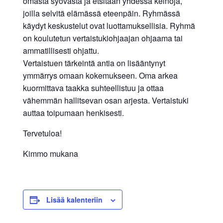
omasta syövästä ja etsitään yhdessä keinoja,
joilla selvitä elämässä eteenpäin. Ryhmässä
käydyt keskustelut ovat luottamuksellisia. Ryhmä
on koulutetun vertaistukiohjaajan ohjaama tai
ammatillisesti ohjattu.
Vertaistuen tärkeintä antia on lisääntynyt
ymmärrys omaan kokemukseen. Oma arkea
kuormittava taakka suhteellistuu ja ottaa
vähemmän hallitsevan osan arjesta. Vertaistuki
auttaa toipumaan henkisesti.
Tervetuloa!
Kimmo mukana
Lisää kalenteriin