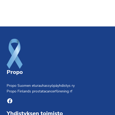
Footer
Propo
Propo Suomen eturauhassyöpäyhdistys ry
Propo Finlands prostatacancerförening rf
Facebook
Yhdistyksen toimisto