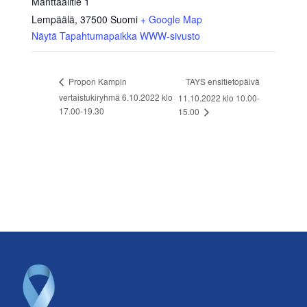
Manttaalitie 1
Lempäälä
,
37500
Suomi
+ Google Map
Näytä Tapahtumapaikka WWW-sivusto
TAYS ensitietopäivä
Propon Kampin
vertaistukiryhmä 6.10.2022 klo
11.10.2022 klo 10.00-
17.00-19.30
15.00
Footer