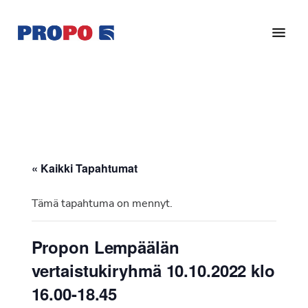
Hyppää
Hyppää
pääsisältöön
alatunnisteeseen
Yhdistys
Propo
on
/
valtakunnallinen
Suomen
potilasjärjestö,
eturauhassyöpäyhdistys
joka
on
Ry
« Kaikki Tapahtumat
perustettu
vuonna
Tämä tapahtuma on mennyt.
1997.
Yhdistys
Propon Lempäälän
on
vertaistukiryhmä 10.10.2022 klo
Suomen
Syöpäyhdistyksen
16.00-18.45
jäsenjärjestö.