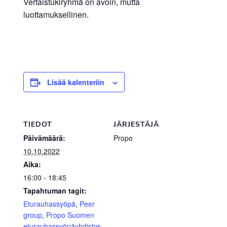
Vertaistukiryhmä on avoin, mutta
luottamuksellinen.
Lisää kalenteriin
TIEDOT
JÄRJESTÄJÄ
Päivämäärä:
Propo
10.10.2022
Aika:
16:00 - 18:45
Tapahtuman tagit:
Eturauhassyöpä
,
Peer
group
,
Propo Suomen
eturauhassyöpäyhdistys