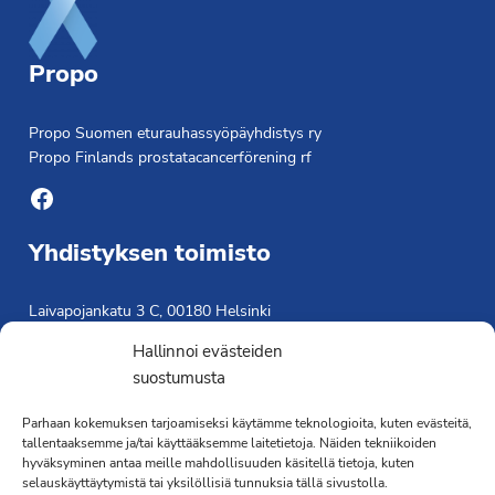
Propo
Propo Suomen eturauhassyöpäyhdistys ry
Propo Finlands prostatacancerförening rf
Facebook
Yhdistyksen toimisto
Laivapojankatu 3 C, 00180 Helsinki
toimisto@propo.fi
Hallinnoi evästeiden
Saavutettavuusseloste »
suostumusta
Toiminnanjohtaja
Parhaan kokemuksen tarjoamiseksi käytämme teknologioita, kuten evästeitä,
tallentaaksemme ja/tai käyttääksemme laitetietoja. Näiden tekniikoiden
Kimmo Järvinen
hyväksyminen antaa meille mahdollisuuden käsitellä tietoja, kuten
Terveydenhoitaja
selauskäyttäytymistä tai yksilöllisiä tunnuksia tällä sivustolla.
041 501 4176