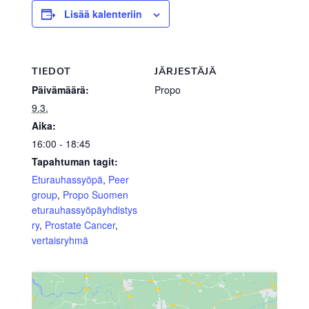
Lisää kalenteriin
TIEDOT
JÄRJESTÄJÄ
Päivämäärä:
Propo
9.3.
Aika:
16:00 - 18:45
Tapahtuman tagit:
Eturauhassyöpä
,
Peer
group
,
Propo Suomen
eturauhassyöpäyhdistys
ry
,
Prostate Cancer
,
vertaisryhmä