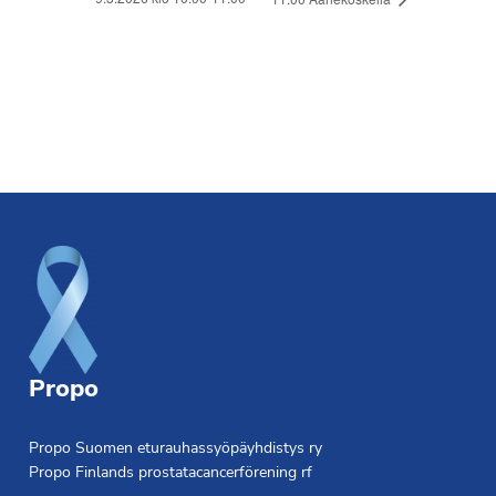
Footer
Propo
Propo Suomen eturauhassyöpäyhdistys ry
Propo Finlands prostatacancerförening rf