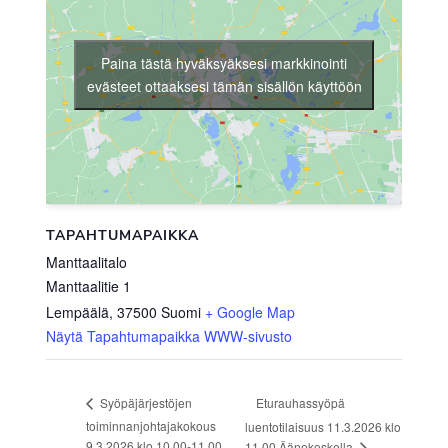
Paina tästä hyväksyäksesi markkinointi
evästeet ottaaksesi tämän sisällön käyttöön
TAPAHTUMAPAIKKA
Manttaalitalo
Manttaalitie 1
Lempäälä
,
37500
Suomi
+ Google Map
Näytä Tapahtumapaikka WWW-sivusto
Eturauhassyöpä
Syöpäjärjestöjen
toiminnanjohtajakokous
luentotilaisuus 11.3.2026 klo
9.3.2026 klo 10.00-11.00
11.00 Äänekoskella