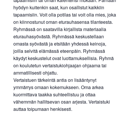
tapaamisiin tai oman kalenterisi mukaan. Parhaan
hyödyn kuitenkin saat, kun osallistut kaikkiin
tapaamisiin. Voit olla potilas tai voit olla mies, joka
on kiinnostunut oman eturauhasensa tilanteesta.
Ryhmässä on saatavilla kirjallista materiaalia
eturauhasyövästä. Ryhmässä keskustellaan
omasta syövästä ja etsitään yhdessä keinoja,
joilla selvitä elämässä eteenpäin. Ryhmässä
käydyt keskustelut ovat luottamuksellisia. Ryhmä
on koulutetun vertaistukiohjaajan ohjaama tai
ammatillisesti ohjattu.
Vertaistuen tärkeintä antia on lisääntynyt
ymmärrys omaan kokemukseen. Oma arkea
kuormittava taakka suhteellistuu ja ottaa
vähemmän hallitsevan osan arjesta. Vertaistuki
auttaa toipumaan henkisesti.