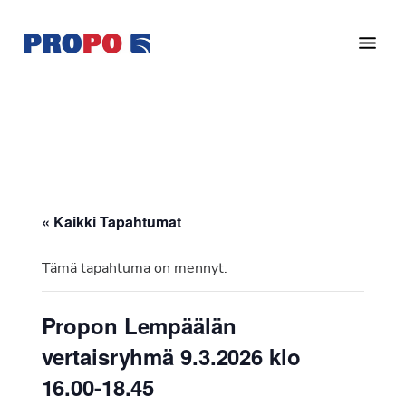
Hyppää
Hyppää
pääsisältöön
alatunnisteeseen
Yhdistys
Propo
on
/
valtakunnallinen
Suomen
potilasjärjestö,
eturauhassyöpäyhdistys
joka
on
Ry
« Kaikki Tapahtumat
perustettu
vuonna
Tämä tapahtuma on mennyt.
1997.
Yhdistys
Propon Lempäälän
on
vertaisryhmä 9.3.2026 klo
Suomen
Syöpäyhdistyksen
16.00-18.45
jäsenjärjestö.