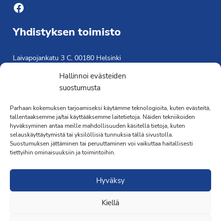
Facebook
Yhdistyksen toimisto
Laivapojankatu 3 C, 00180 Helsinki
toimisto@propo.fi
Hallinnoi evästeiden
Saavutettavuusseloste »
suostumusta
Toiminnanjohtaja
Parhaan kokemuksen tarjoamiseksi käytämme teknologioita, kuten evästeitä,
tallentaaksemme ja/tai käyttääksemme laitetietoja. Näiden tekniikoiden
Kimmo Järvinen
hyväksyminen antaa meille mahdollisuuden käsitellä tietoja, kuten
Terveydenhoitaja
selauskäyttäytymistä tai yksilöllisiä tunnuksia tällä sivustolla.
041 501 4176
Suostumuksen jättäminen tai peruuttaminen voi vaikuttaa haitallisesti
tiettyihin ominaisuuksiin ja toimintoihin.
Hyväksy
Kiellä
·Toteutus ja ylläpito
MMD Networks
·