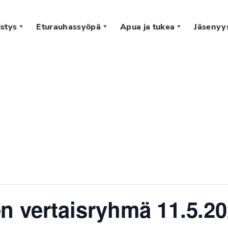
stys
Eturauhassyöpä
Apua ja tukea
Jäsenyy
s
 vertaisryhmä 11.5.202