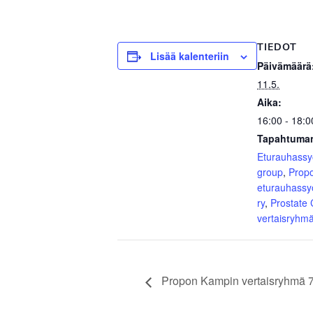
TIEDOT
Lisää kalenteriin
Päivämäärä
11.5.
Aika:
16:00 - 18:0
Tapahtuman
Eturauhass
group
,
Prop
eturauhassy
ry
,
Prostate
vertaisryhm
Propon Kampin vertaisryhmä 7