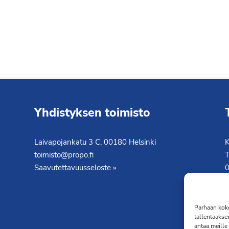
Yhdistyksen toimisto
Laivapojankatu 3 C, 00180 Helsinki
K
toimisto@propo.fi
T
Saavutettavuusseloste »
Parhaan koke
tallentaakse
antaa meille 