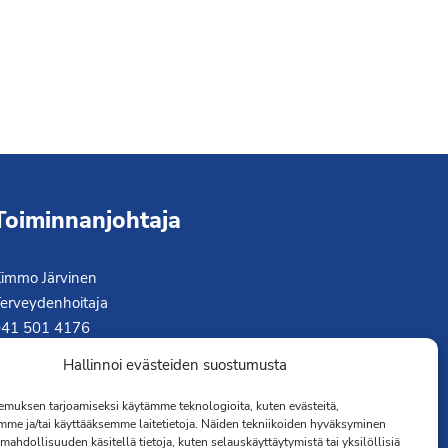
Toiminnanjohtaja
immo Järvinen
erveydenhoitaja
041 501 4176
Hallinnoi evästeiden suostumusta
muksen tarjoamiseksi käytämme teknologioita, kuten evästeitä,
mme ja/tai käyttääksemme laitetietoja. Näiden tekniikoiden hyväksyminen
mahdollisuuden käsitellä tietoja, kuten selauskäyttäytymistä tai yksilöllisiä