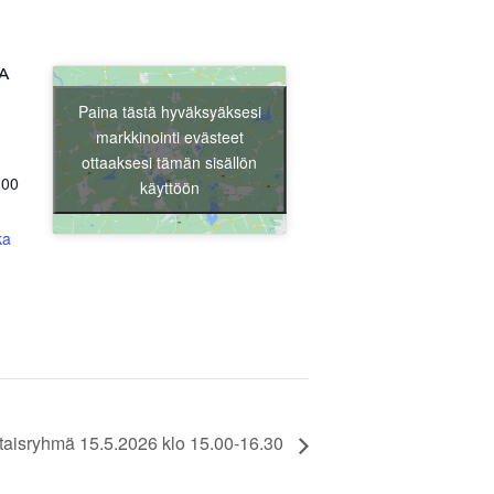
Liity jäseneksi
A
Paina tästä hyväksyäksesi
markkinointi evästeet
ottaaksesi tämän sisällön
100
käyttöön
ka
aisryhmä 15.5.2026 klo 15.00-16.30