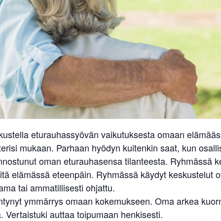
skustella eturauhassyövän vaikutuksesta omaan elämääsi.
erisi mukaan. Parhaan hyödyn kuitenkin saat, kun osallist
n kiinnostunut oman eturauhasensa tilanteesta. Ryhmässä 
elvitä elämässä eteenpäin. Ryhmässä käydyt keskustelut 
ma tai ammatillisesti ohjattu.
sääntynyt ymmärrys omaan kokemukseen. Oma arkea kuormit
 Vertaistuki auttaa toipumaan henkisesti.