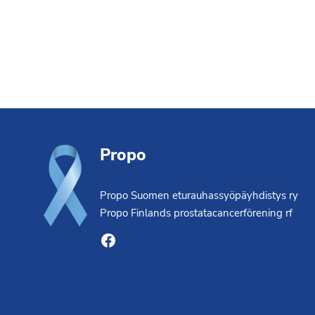
Footer
Propo
Propo Suomen eturauhassyöpäyhdistys ry
Propo Finlands prostatacancerförening rf
Facebook