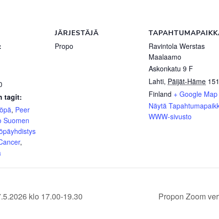
JÄRJESTÄJÄ
TAPAHTUMAPAIKK
:
Propo
Ravintola Werstas
Maalaamo
Askonkatu 9 F
Lahti
,
Päijät-Häme
15
0
Finland
+ Google Map
 tagit:
Näytä Tapahtumapaik
yöpä
,
Peer
WWW-sivusto
o Suomen
öpäyhdistys
 Cancer
,
ä
.5.2026 klo 17.00-19.30
Propon Zoom vert