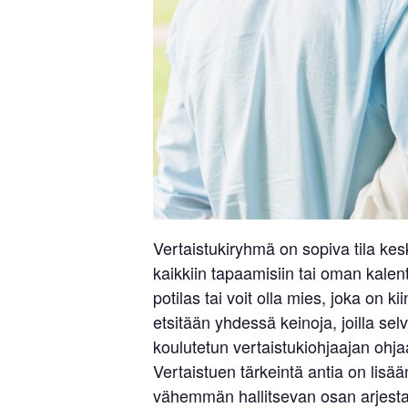
Vertaistukiryhmä on sopiva tila ke
kaikkiin tapaamisiin tai oman kalent
potilas tai voit olla mies, joka o
etsitään yhdessä keinoja, joilla s
koulutetun vertaistukiohjaajan ohjaa
Vertaistuen tärkeintä antia on li
vähemmän hallitsevan osan arjesta.