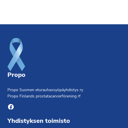
Footer
Propo
Propo Suomen eturauhassyöpäyhdistys ry
Propo Finlands prostatacancerförening rf
Facebook
Yhdistyksen toimisto