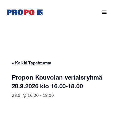
Hyppää
Hyppää
pääsisältöön
alatunnisteeseen
Yhdistys
Propo
on
/
valtakunnallinen
Suomen
potilasjärjestö,
eturauhassyöpäyhdistys
joka
on
Ry
« Kaikki Tapahtumat
perustettu
vuonna
Propon Kouvolan vertaisryhmä
1997.
28.9.2026 klo 16.00-18.00
Yhdistys
on
28.9. @ 16:00
-
18:00
Suomen
Syöpäyhdistyksen
jäsenjärjestö.