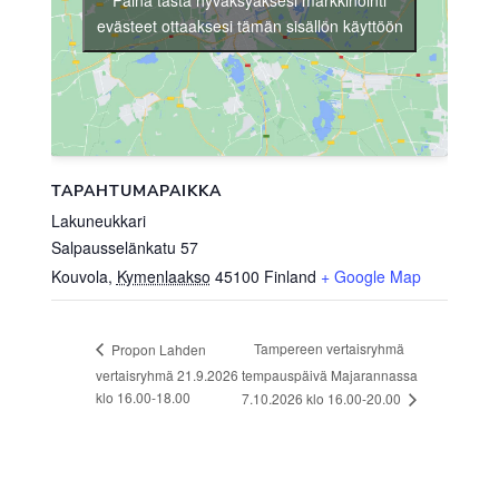
evästeet ottaaksesi tämän sisällön käyttöön
TAPAHTUMAPAIKKA
Lakuneukkari
Salpausselänkatu 57
Kouvola
,
Kymenlaakso
45100
Finland
+ Google Map
Tampereen vertaisryhmä
Propon Lahden
vertaisryhmä 21.9.2026
tempauspäivä Majarannassa
klo 16.00-18.00
7.10.2026 klo 16.00-20.00