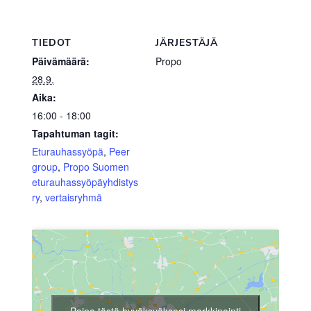
TIEDOT
JÄRJESTÄJÄ
Päivämäärä:
Propo
28.9.
Aika:
16:00 - 18:00
Tapahtuman tagit:
Eturauhassyöpä
,
Peer
group
,
Propo Suomen
eturauhassyöpäyhdistys
ry
,
vertaisryhmä
Paina tästä hyväksyäksesi markkinointi