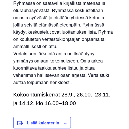
Ryhmässä on saatavilla kirjallista materiaalia
eturauhasyövästä. Ryhmässä keskustellaan
omasta syövästä ja etsitään yhdessä keinoja,
joilla selvitä elämässä eteenpäin. Ryhmässä
käydyt keskustelut ovat luottamuksellisia. Ryhmä
on koulutetun vertaistukiohjaajan ohjaama tai
ammatillisesti ohjattu.
Vertaistuen tärkeintä antia on lisääntynyt
ymmärrys omaan kokemukseen. Oma arkea
kuormittava taakka suhteellistuu ja ottaa
vähemmän hallitsevan osan arjesta. Vertaistuki
auttaa toipumaan henkisesti.
Kokoontumiskerrat 28.9., 26,10., 23.11.
ja 14.12. klo 16.00–18.00
Lisää kalenteriin