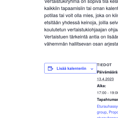
Vertaistukiryhmä on sopiva tila ke
kaikkiin tapaamisiin tai oman kalent
potilas tai voit olla mies, joka o
etsitään yhdessä keinoja, joilla s
koulutetun vertaistukiohjaajan ohjaa
Vertaistuen tärkeintä antia on li
vähemmän hallitsevan osan arjesta.
TIEDOT
Lisää kalenteriin
Päivämäärä
13.4.2023
Aika:
17:00 - 19:0
Tapahtuman
Eturauhass
group
,
Prop
eturauhassy