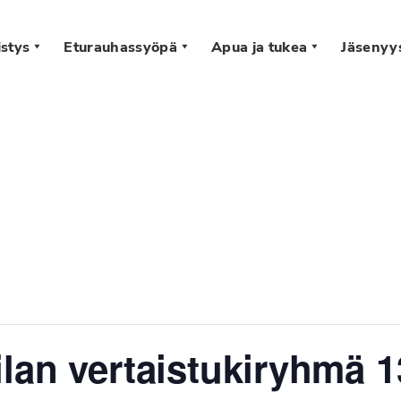
stys
Eturauhassyöpä
Apua ja tukea
Jäsenyy
s
lan vertaistukiryhmä 1