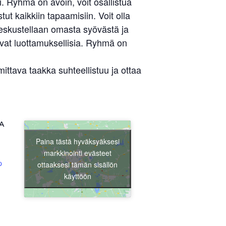
 Ryhmä on avoin, voit osallistua
ut kaikkiin tapaamisiin. Voit olla
keskustellaan omasta syövästä ja
ovat luottamuksellisia. Ryhmä on
tava taakka suhteellistuu ja ottaa
Liity jäseneksi
A
Paina tästä hyväksyäksesi
markkinointi evästeet
p
ottaaksesi tämän sisällön
käyttöön