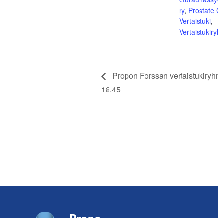
ry
,
Prostate
Vertaistuki
,
Vertaistukir
Propon Forssan vertaistukiryh
18.45
Footer