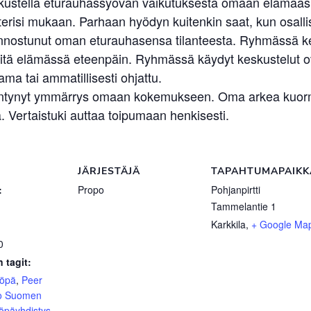
skustella eturauhassyövän vaikutuksesta omaan elämääsi.
erisi mukaan. Parhaan hyödyn kuitenkin saat, kun osallist
n kiinnostunut oman eturauhasensa tilanteesta. Ryhmässä 
elvitä elämässä eteenpäin. Ryhmässä käydyt keskustelut 
ma tai ammatillisesti ohjattu.
sääntynyt ymmärrys omaan kokemukseen. Oma arkea kuormit
 Vertaistuki auttaa toipumaan henkisesti.
JÄRJESTÄJÄ
TAPAHTUMAPAIKK
:
Propo
Pohjanpirtti
Tammelantie 1
Karkkila
,
+ Google Ma
0
 tagit:
yöpä
,
Peer
o Suomen
öpäyhdistys