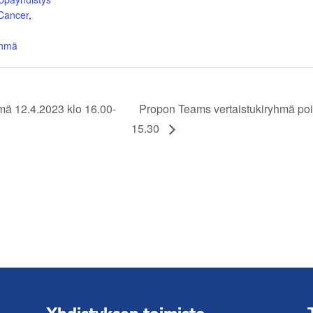
 Cancer
,
yhmä
mä 12.4.2023 klo 16.00-
Propon Teams vertaistukiryhmä poik
15.30