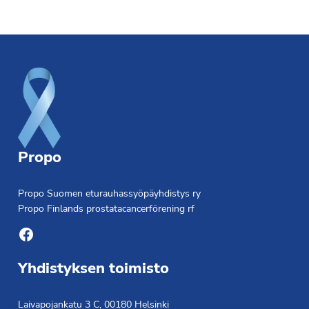
Footer
Propo
Propo Suomen eturauhassyöpäyhdistys ry
Propo Finlands prostatacancerförening rf
Facebook
Yhdistyksen toimisto
Laivapojankatu 3 C, 00180 Helsinki