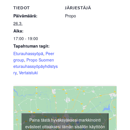
TIEDOT
JÄRJESTÄJÄ
Päivämäärä:
Propo
26.3.
Aika:
17:00 - 19:00
Tapahtuman tagit:
Eturauhassyöpä
,
Peer
group
,
Propo Suomen
eturauhassyöpäyhdistys
ry
,
Vertaistuki
Paina tästä hyväksyäksesi markkinointi
evästeet ottaaksesi tämän sisällön käyttöön