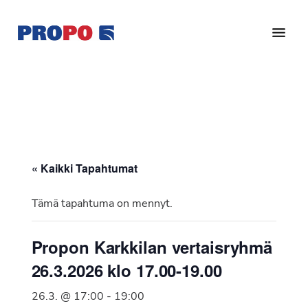
Hyppää
Hyppää
pääsisältöön
alatunnisteeseen
Yhdistys
Propo
on
/
valtakunnallinen
Suomen
potilasjärjestö,
eturauhassyöpäyhdistys
joka
on
Ry
« Kaikki Tapahtumat
perustettu
vuonna
Tämä tapahtuma on mennyt.
1997.
Yhdistys
Propon Karkkilan vertaisryhmä
on
26.3.2026 klo 17.00-19.00
Suomen
Syöpäyhdistyksen
26.3. @ 17:00
-
19:00
jäsenjärjestö.