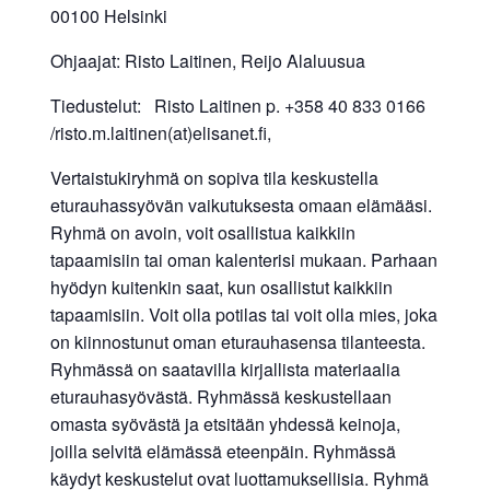
00100 Helsinki
Ohjaajat: Risto Laitinen, Reijo Alaluusua
Tiedustelut: Risto Laitinen p. +358 40 833 0166
/risto.m.laitinen(at)elisanet.fi,
Vertaistukiryhmä on sopiva tila keskustella
eturauhassyövän vaikutuksesta omaan elämääsi.
Ryhmä on avoin, voit osallistua kaikkiin
tapaamisiin tai oman kalenterisi mukaan. Parhaan
hyödyn kuitenkin saat, kun osallistut kaikkiin
tapaamisiin. Voit olla potilas tai voit olla mies, joka
on kiinnostunut oman eturauhasensa tilanteesta.
Ryhmässä on saatavilla kirjallista materiaalia
eturauhasyövästä. Ryhmässä keskustellaan
omasta syövästä ja etsitään yhdessä keinoja,
joilla selvitä elämässä eteenpäin. Ryhmässä
käydyt keskustelut ovat luottamuksellisia. Ryhmä