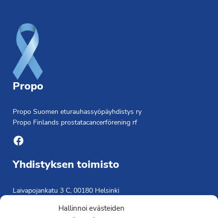
Footer
Propo
Propo Suomen eturauhassyöpäyhdistys ry
Propo Finlands prostatacancerförening rf
Facebook
Yhdistyksen toimisto
Laivapojankatu 3 C, 00180 Helsinki
toimisto@propo.fi
Hallinnoi evästeiden
Saavutettavuusseloste »