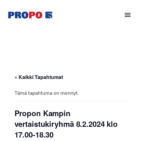
Hyppää
Hyppää
pääsisältöön
alatunnisteeseen
Yhdistys
Propo
on
/
valtakunnallinen
Suomen
potilasjärjestö,
eturauhassyöpäyhdistys
joka
on
Ry
« Kaikki Tapahtumat
perustettu
vuonna
Tämä tapahtuma on mennyt.
1997.
Yhdistys
Propon Kampin
on
vertaistukiryhmä 8.2.2024 klo
Suomen
Syöpäyhdistyksen
17.00-18.30
jäsenjärjestö.