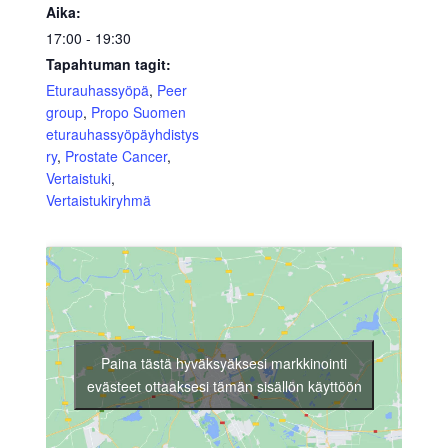
Aika:
17:00 - 19:30
Tapahtuman tagit:
Eturauhassyöpä
,
Peer
group
,
Propo Suomen
eturauhassyöpäyhdistys
ry
,
Prostate Cancer
,
Vertaistuki
,
Vertaistukiryhmä
Paina tästä hyväksyäksesi markkinointi
evästeet ottaaksesi tämän sisällön käyttöön