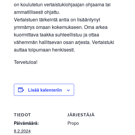
on koulutetun vertaistukiohjaajan ohjaama tai
ammatillisesti ohjattu.
Vertaistuen tärkeintä antia on lisääntynyt
ymmärrys omaan kokemukseen. Oma arkea
kuormittava taakka suhteellistuu ja ottaa
vähemmän hallitsevan osan arjesta. Vertaistuki
auttaa toipumaan henkisesti.
Tervetuloa!
Lisää kalenteriin
TIEDOT
JÄRJESTÄJÄ
Päivämäärä:
Propo
8.2.2024