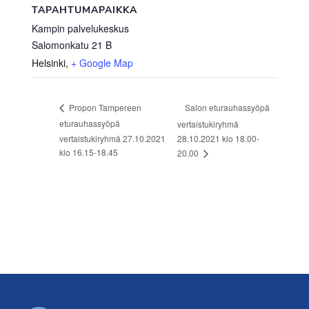
TAPAHTUMAPAIKKA
Kampin palvelukeskus
Salomonkatu 21 B
Helsinki
,
+ Google Map
Salon eturauhassyöpä
Propon Tampereen
eturauhassyöpä
vertaistukiryhmä
vertaistukiryhmä 27.10.2021
28.10.2021 klo 18.00-
klo 16.15-18.45
20.00
Footer