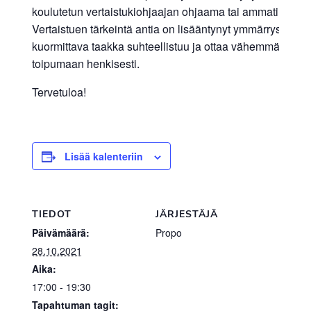
koulutetun vertaistukiohjaajan ohjaama tai ammatillisesti 
Vertaistuen tärkeintä antia on lisääntynyt ymmärrys o
kuormittava taakka suhteellistuu ja ottaa vähemmän hallit
toipumaan henkisesti.
Tervetuloa!
Lisää kalenteriin
TIEDOT
JÄRJESTÄJÄ
Päivämäärä:
Propo
28.10.2021
Aika:
17:00 - 19:30
Tapahtuman tagit: