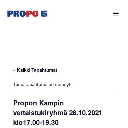
Hyppää
Hyppää
pääsisältöön
alatunnisteeseen
Yhdistys
Propo
on
/
valtakunnallinen
Suomen
potilasjärjestö,
eturauhassyöpäyhdistys
joka
on
Ry
« Kaikki Tapahtumat
perustettu
vuonna
Tämä tapahtuma on mennyt.
1997.
Yhdistys
Propon Kampin
on
vertaistukiryhmä 28.10.2021
Suomen
Syöpäyhdistyksen
klo17.00-19.30
jäsenjärjestö.