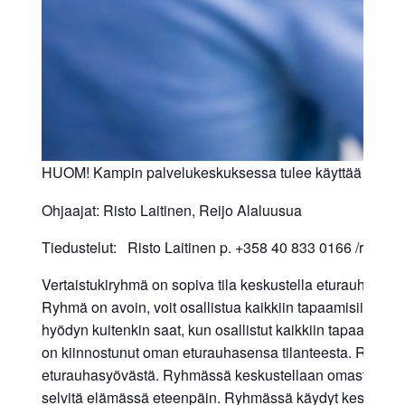
HUOM! Kampin palvelukeskuksessa tulee käyttää koko a
Ohjaajat: Risto Laitinen, Reijo Alaluusua
Tiedustelut: Risto Laitinen p. +358 40 833 0166 /risto.m.la
Vertaistukiryhmä on sopiva tila keskustella eturauhass
Ryhmä on avoin, voit osallistua kaikkiin tapaamisiin tai
hyödyn kuitenkin saat, kun osallistut kaikkiin tapaamisiin. V
on kiinnostunut oman eturauhasensa tilanteesta. Ryhmässä
eturauhasyövästä. Ryhmässä keskustellaan omasta syöväs
selvitä elämässä eteenpäin. Ryhmässä käydyt keskustelu