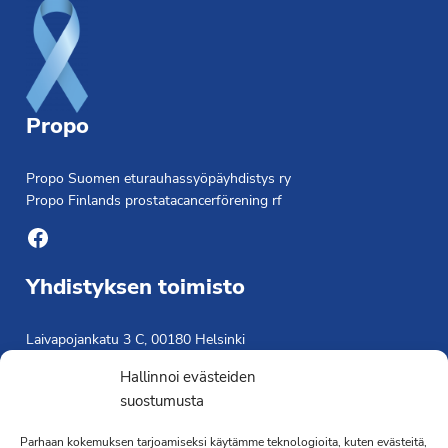
Propo
Propo Suomen eturauhassyöpäyhdistys ry
Propo Finlands prostatacancerförening rf
Facebook
Yhdistyksen toimisto
Laivapojankatu 3 C, 00180 Helsinki
toimisto@propo.fi
Hallinnoi evästeiden
Saavutettavuusseloste »
suostumusta
Toiminnanjohtaja
Parhaan kokemuksen tarjoamiseksi käytämme teknologioita, kuten evästeitä,