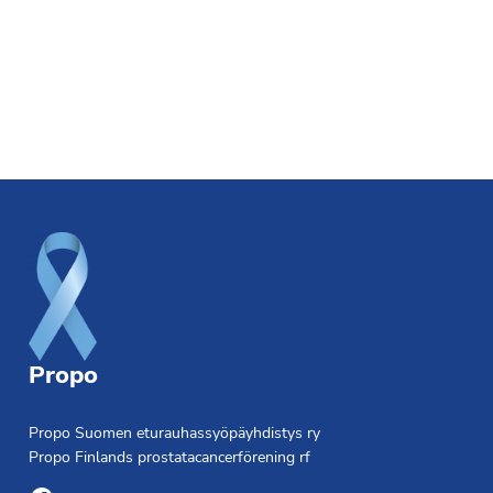
Footer
Propo
Propo Suomen eturauhassyöpäyhdistys ry
Propo Finlands prostatacancerförening rf