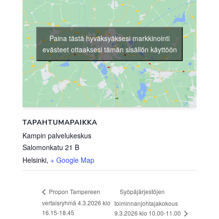
Paina tästä hyväksyäksesi markkinointi
evästeet ottaaksesi tämän sisällön käyttöön
TAPAHTUMAPAIKKA
Kampin palvelukeskus
Salomonkatu 21 B
Helsinki
,
+ Google Map
Syöpäjärjestöjen
Propon Tampereen
vertaisryhmä 4.3.2026 klo
toiminnanjohtajakokous
16.15-18.45
9.3.2026 klo 10.00-11.00