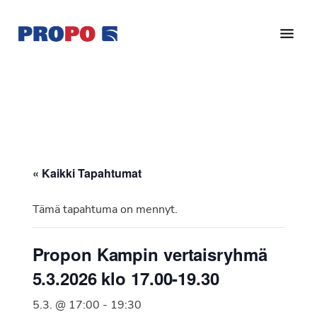
Hyppää
Hyppää
pääsisältöön
alatunnisteeseen
Yhdistys
Propo
on
/
valtakunnallinen
Suomen
potilasjärjestö,
eturauhassyöpäyhdistys
joka
on
Ry
« Kaikki Tapahtumat
perustettu
vuonna
Tämä tapahtuma on mennyt.
1997.
Yhdistys
Propon Kampin vertaisryhmä
on
5.3.2026 klo 17.00-19.30
Suomen
Syöpäyhdistyksen
5.3. @ 17:00
-
19:30
jäsenjärjestö.