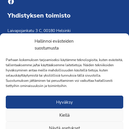
Facebook
Yhdistyksen toimisto
Laivapojankatu 3 C, 00180 Helsinki
toimisto@propo.fi
Hallinnoi evästeiden
Saavutettavuusseloste »
suostumusta
Toiminnanjohtaja
Parhaan kokemuksen tarjoamiseksi käytämme teknologioita, kuten evästeitä,
tallentaaksemme ja/tai käyttääksemme laitetietoja. Näiden tekniikoiden
Kimmo Järvinen
hyväksyminen antaa meille mahdollisuuden käsitellä tietoja, kuten
Terveydenhoitaja
selauskäyttäytymistä tai yksilöllisiä tunnuksia tällä sivustolla.
041 501 4176
Suostumuksen jättäminen tai peruuttaminen voi vaikuttaa haitallisesti
tiettyihin ominaisuuksiin ja toimintoihin.
Hyväksy
Kiellä
·Toteutus ja ylläpito
MMD Networks
·
Näytä asetukset