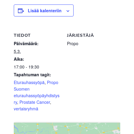
Lisää kalenteriin
TIEDOT
JÄRJESTÄJÄ
Päivämäärä:
Propo
5.3.
Aika:
17:00 - 19:30
Tapahtuman tagit:
Eturauhassyöpä
,
Propo
Suomen
eturauhassyöpäyhdistys
ry
,
Prostate Cancer
,
vertaisryhmä