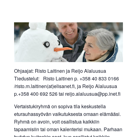
Ohjaajat: Risto Laitinen ja Reijo Alaluusua
Tiedustelut: Risto Laitinen p. +358 40 833 0166
/risto.m.laitinen(at)elisanet.fi, ja Reijo Alaluusua
p.+358 400 692 526 tai reijo.alaluusua@pp.inet.fi
Vertaistukiryhmä on sopiva tila keskustella
eturauhassyövän vaikutuksesta omaan elämääsi.
Ryhmä on avoin, voit osallistua kaikkiin
tapaamisiin tai oman kalenterisi mukaan. Parhaan
hyödyn kuitenkin saat, kun osallistut kaikkiin