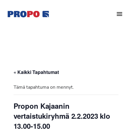
Hyppää
Hyppää
pääsisältöön
alatunnisteeseen
Yhdistys
Propo
on
/
valtakunnallinen
Suomen
potilasjärjestö,
eturauhassyöpäyhdistys
joka
on
Ry
« Kaikki Tapahtumat
perustettu
vuonna
Tämä tapahtuma on mennyt.
1997.
Yhdistys
Propon Kajaanin
on
vertaistukiryhmä 2.2.2023 klo
Suomen
Syöpäyhdistyksen
13.00-15.00
jäsenjärjestö.