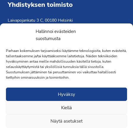
Yhdistyksen toimisto
Laivapojankatu 3 C, 00180 Helsinki
toimisto@propo.fi
Hallinnoi evästeiden
Saavutettavuusseloste »
suostumusta
Toiminnanjohtaja
Parhaan kokemuksen tarjoamiseksi käytämme teknologioita, kuten evästeitä,
Kimmo Järvinen
tallentaaksemme ja/tai käyttääksemme laitetietoja. Näiden tekniikoiden
hyväksyminen antaa meille mahdollisuuden käsitellä tietoja, kuten
Terveydenhoitaja
selauskäyttäytymistä tai yksilöllisiä tunnuksia tällä sivustolla.
041 501 4176
Suostumuksen jättäminen tai peruuttaminen voi vaikuttaa haitallisesti
tiettyihin ominaisuuksiin ja toimintoihin.
Hyväksy
Kiellä
·Toteutus ja ylläpito
MMD Networks
·
Näytä asetukset