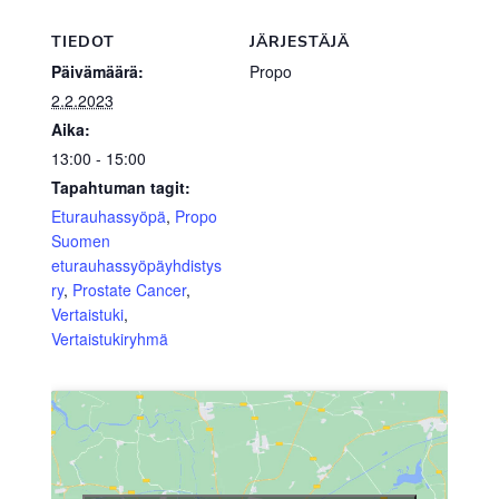
TIEDOT
JÄRJESTÄJÄ
Päivämäärä:
Propo
2.2.2023
Aika:
13:00 - 15:00
Tapahtuman tagit:
Eturauhassyöpä
,
Propo
Suomen
eturauhassyöpäyhdistys
ry
,
Prostate Cancer
,
Vertaistuki
,
Vertaistukiryhmä