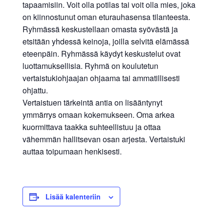
tapaamisiin. Voit olla potilas tai voit olla mies, joka
on kiinnostunut oman eturauhasensa tilanteesta.
Ryhmässä keskustellaan omasta syövästä ja
etsitään yhdessä keinoja, joilla selvitä elämässä
eteenpäin. Ryhmässä käydyt keskustelut ovat
luottamuksellisia. Ryhmä on koulutetun
vertaistukiohjaajan ohjaama tai ammatillisesti
ohjattu.
Vertaistuen tärkeintä antia on lisääntynyt
ymmärrys omaan kokemukseen. Oma arkea
kuormittava taakka suhteellistuu ja ottaa
vähemmän hallitsevan osan arjesta. Vertaistuki
auttaa toipumaan henkisesti.
Lisää kalenteriin