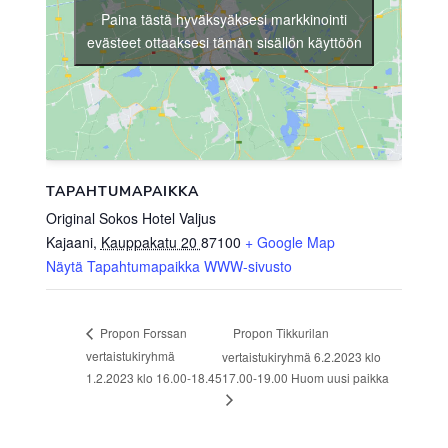
Paina tästä hyväksyäksesi markkinointi
evästeet ottaaksesi tämän sisällön käyttöön
TAPAHTUMAPAIKKA
Original Sokos Hotel Valjus
Kajaani
,
Kauppakatu 20
87100
+ Google Map
Näytä Tapahtumapaikka WWW-sivusto
Propon Tikkurilan
Propon Forssan
vertaistukiryhmä
vertaistukiryhmä 6.2.2023 klo
1.2.2023 klo 16.00-18.45
17.00-19.00 Huom uusi paikka