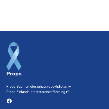
Footer
Propo
Propo Suomen eturauhassyöpäyhdistys ry
Propo Finlands prostatacancerförening rf
Facebook