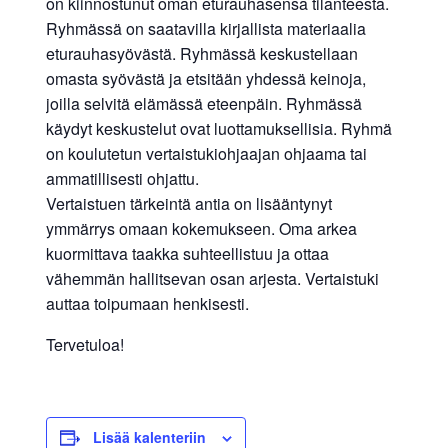
on kiinnostunut oman eturauhasensa tilanteesta.
Ryhmässä on saatavilla kirjallista materiaalia
eturauhasyövästä. Ryhmässä keskustellaan
omasta syövästä ja etsitään yhdessä keinoja,
joilla selvitä elämässä eteenpäin. Ryhmässä
käydyt keskustelut ovat luottamuksellisia. Ryhmä
on koulutetun vertaistukiohjaajan ohjaama tai
ammatillisesti ohjattu.
Vertaistuen tärkeintä antia on lisääntynyt
ymmärrys omaan kokemukseen. Oma arkea
kuormittava taakka suhteellistuu ja ottaa
vähemmän hallitsevan osan arjesta. Vertaistuki
auttaa toipumaan henkisesti.
Tervetuloa!
Lisää kalenteriin