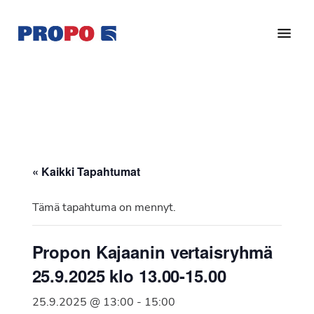
Hyppää
Hyppää
pääsisältöön
alatunnisteeseen
Yhdistys
Propo
on
/
valtakunnallinen
Suomen
potilasjärjestö,
eturauhassyöpäyhdistys
joka
on
Ry
« Kaikki Tapahtumat
perustettu
vuonna
Tämä tapahtuma on mennyt.
1997.
Yhdistys
Propon Kajaanin vertaisryhmä
on
25.9.2025 klo 13.00-15.00
Suomen
Syöpäyhdistyksen
25.9.2025 @ 13:00
-
15:00
jäsenjärjestö.