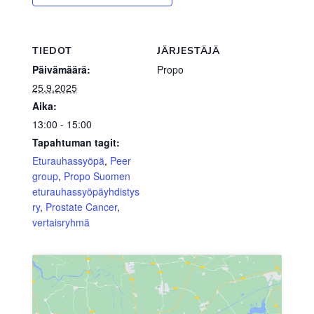
TIEDOT
JÄRJESTÄJÄ
Päivämäärä:
Propo
25.9.2025
Aika:
13:00 - 15:00
Tapahtuman tagit:
Eturauhassyöpä
,
Peer
group
,
Propo Suomen
eturauhassyöpäyhdistys
ry
,
Prostate Cancer
,
vertaisryhmä