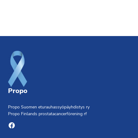
Footer
Propo
Propo Suomen eturauhassyöpäyhdistys ry
Propo Finlands prostatacancerförening rf
Facebook