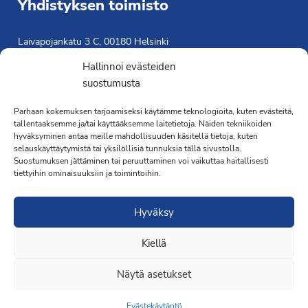
Yhdistyksen toimisto
Laivapojankatu 3 C, 00180 Helsinki
toimisto@propo.fi
Hallinnoi evästeiden
Saavutettavuusseloste »
suostumusta
Toiminnanjohtaja
Parhaan kokemuksen tarjoamiseksi käytämme teknologioita, kuten evästeitä,
tallentaaksemme ja/tai käyttääksemme laitetietoja. Näiden tekniikoiden
Kimmo Järvinen
hyväksyminen antaa meille mahdollisuuden käsitellä tietoja, kuten
Terveydenhoitaja
selauskäyttäytymistä tai yksilöllisiä tunnuksia tällä sivustolla.
041 501 4176
Suostumuksen jättäminen tai peruuttaminen voi vaikuttaa haitallisesti
tiettyihin ominaisuuksiin ja toimintoihin.
Hyväksy
Kiellä
·Toteutus ja ylläpito
MMD Networks
·
Näytä asetukset
Evästekäytäntö