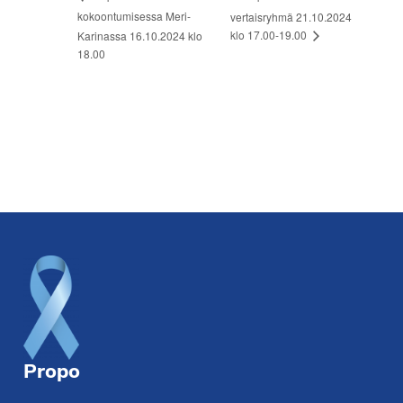
kokoontumisessa Meri-
vertaisryhmä 21.10.2024
klo 17.00-19.00
Karinassa 16.10.2024 klo
18.00
Footer
Propo