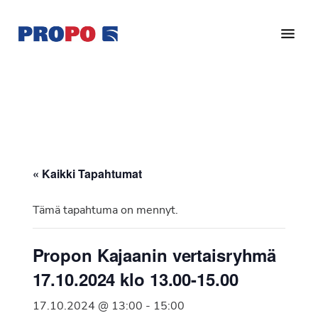
Hyppää
Hyppää
pääsisältöön
alatunnisteeseen
Yhdistys
Propo
on
/
valtakunnallinen
Suomen
potilasjärjestö,
eturauhassyöpäyhdistys
joka
on
Ry
« Kaikki Tapahtumat
perustettu
vuonna
Tämä tapahtuma on mennyt.
1997.
Yhdistys
Propon Kajaanin vertaisryhmä
on
17.10.2024 klo 13.00-15.00
Suomen
Syöpäyhdistyksen
17.10.2024 @ 13:00
-
15:00
jäsenjärjestö.