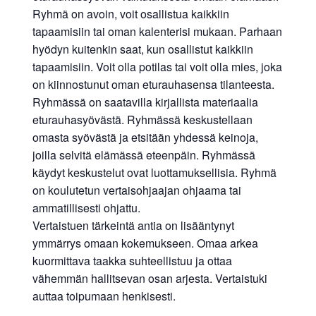
Ryhmä on avoin, voit osallistua kaikkiin
tapaamisiin tai oman kalenterisi mukaan. Parhaan
hyödyn kuitenkin saat, kun osallistut kaikkiin
tapaamisiin. Voit olla potilas tai voit olla mies, joka
on kiinnostunut oman eturauhasensa tilanteesta.
Ryhmässä on saatavilla kirjallista materiaalia
eturauhasyövästä. Ryhmässä keskustellaan
omasta syövästä ja etsitään yhdessä keinoja,
joilla selvitä elämässä eteenpäin. Ryhmässä
käydyt keskustelut ovat luottamuksellisia. Ryhmä
on koulutetun vertaisohjaajan ohjaama tai
ammatillisesti ohjattu.
Vertaistuen tärkeintä antia on lisääntynyt
ymmärrys omaan kokemukseen. Omaa arkea
kuormittava taakka suhteellistuu ja ottaa
vähemmän hallitsevan osan arjesta. Vertaistuki
auttaa toipumaan henkisesti.