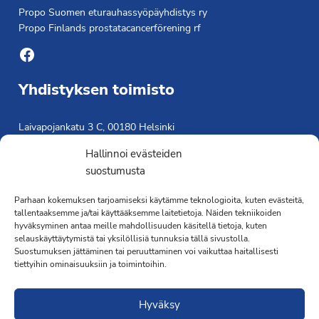
Propo Suomen eturauhassyöpäyhdistys ry
Propo Finlands prostatacancerförening rf
Facebook
Yhdistyksen toimisto
Laivapojankatu 3 C, 00180 Helsinki
toimisto@propo.fi
Hallinnoi evästeiden
Saavutettavuusseloste »
suostumusta
Toiminnanjohtaja
Parhaan kokemuksen tarjoamiseksi käytämme teknologioita, kuten evästeitä,
Kimmo Järvinen
tallentaaksemme ja/tai käyttääksemme laitetietoja. Näiden tekniikoiden
hyväksyminen antaa meille mahdollisuuden käsitellä tietoja, kuten
Terveydenhoitaja
selauskäyttäytymistä tai yksilöllisiä tunnuksia tällä sivustolla.
041 501 4176
Suostumuksen jättäminen tai peruuttaminen voi vaikuttaa haitallisesti
tiettyihin ominaisuuksiin ja toimintoihin.
Hyväksy