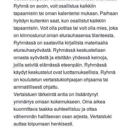
Ryhmä on avoin, voit osallistua kaikkiin
tapaamisiin tai oman kalenterisi mukaan. Parhaan
hyödyn kuitenkin saat, kun osallistut kaikkiin
tapaamisiin. Voit olla potilas tai voit olla mies, joka
on kiinnostunut oman eturauhasensa tilanteesta.
Ryhmässä on saatavilla kirjallista materiaalia
eturauhasyövästä. Ryhmässä keskustellaan
omasta syövästä ja etsitään yhdessä keinoja,
joilla selvitä elämässä eteenpäin. Ryhmässä
käydyt keskustelut ovat luottamuksellisia. Ryhmä
on koulutetun vertaistukiohjaajan ohjaama tai
ammatillisesti ohjattu.
Vertaistuen tärkeintä antia on lisääntynyt
ymmärrys omaan kokemukseen. Oma arkea
kuormittava taakka suhteellistuu ja ottaa
vähemmän hallitsevan osan arjesta. Vertaistuki
auttaa toipumaan henkisesti.