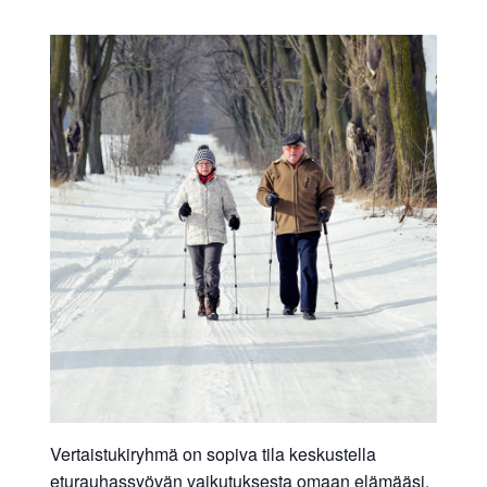
Vertaistukiryhmä on sopiva tila keskustella
eturauhassyövän vaikutuksesta omaan elämääsi.