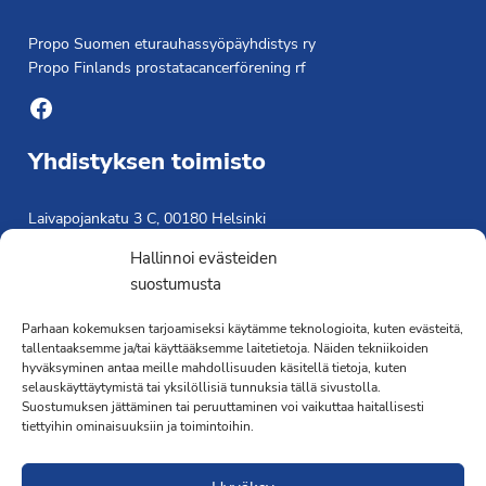
Propo Suomen eturauhassyöpäyhdistys ry
Propo Finlands prostatacancerförening rf
Facebook
Yhdistyksen toimisto
Laivapojankatu 3 C, 00180 Helsinki
toimisto@propo.fi
Hallinnoi evästeiden
Saavutettavuusseloste »
suostumusta
Toiminnanjohtaja
Parhaan kokemuksen tarjoamiseksi käytämme teknologioita, kuten evästeitä,
tallentaaksemme ja/tai käyttääksemme laitetietoja. Näiden tekniikoiden
Kimmo Järvinen
hyväksyminen antaa meille mahdollisuuden käsitellä tietoja, kuten
Terveydenhoitaja
selauskäyttäytymistä tai yksilöllisiä tunnuksia tällä sivustolla.
041 501 4176
Suostumuksen jättäminen tai peruuttaminen voi vaikuttaa haitallisesti
tiettyihin ominaisuuksiin ja toimintoihin.