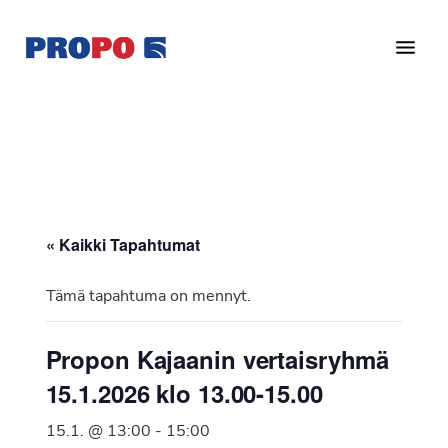
Hyppää
Hyppää
pääsisältöön
alatunnisteeseen
Yhdistys
Propo
on
/
valtakunnallinen
Suomen
potilasjärjestö,
eturauhassyöpäyhdistys
joka
on
Ry
« Kaikki Tapahtumat
perustettu
vuonna
Tämä tapahtuma on mennyt.
1997.
Yhdistys
Propon Kajaanin vertaisryhmä
on
15.1.2026 klo 13.00-15.00
Suomen
Syöpäyhdistyksen
15.1. @ 13:00
-
15:00
jäsenjärjestö.