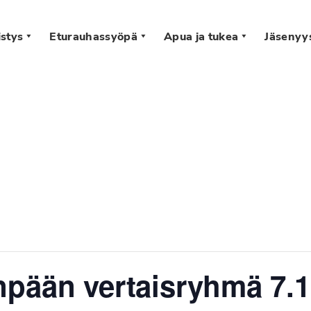
stys
Eturauhassyöpä
Apua ja tukea
Jäsenyy
s
pään vertaisryhmä 7.1