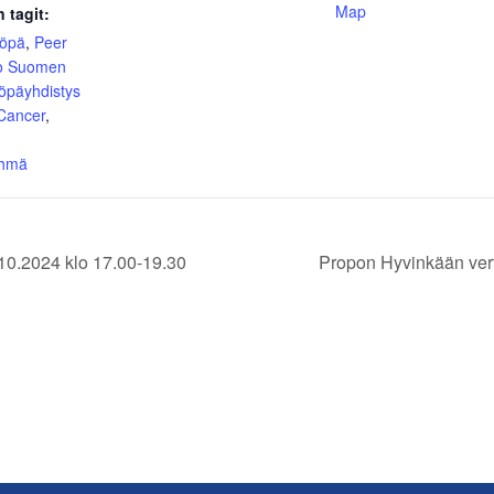
Map
 tagit:
yöpä
,
Peer
o Suomen
öpäyhdistys
 Cancer
,
yhmä
10.2024 klo 17.00-19.30
Propon Hyvinkään ver