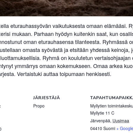
tella eturauhassyövän vaikutuksesta omaan elämääsi. Ry
erisi mukaan. Parhaan hyödyn kuitenkin saat, kun osallist
kiinnostunut oman eturauhasensa tilanteesta. Ryhmässä on s
ellaan omasta syövästä ja etsitään yhdessä keinoja, jo
uottamuksellisia. Ryhmä on koulutetun vertaisohjaajan o
sääntynyt ymmärrys omaan kokemukseen. Omaa arkea kuorm
jesta. Vertaistuki auttaa toipumaan henkisesti.
JÄRJESTÄJÄ
TAPAHTUMAPAIKK
:
Propo
Myllytien toimintakesk
Myllytie 11 C
Järvenpää
,
Uusimaa
04410
Suomi
+ Googl
0