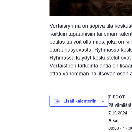
Vertaisryhmä on sopiva tila keskus
kaikkiin tapaamisiin tai oman kalent
potilas tai voit olla mies, joka on 
eturauhasyövästä. Ryhmässä keskust
Ryhmässä käydyt keskustelut ovat l
Vertaistuen tärkeintä antia on li
ottaa vähemmän hallitsevan osan ar
TIEDOT
Lisää kalenteriin
Päivämäärä
7.10.2024
Aika:
08:00 - 17:0