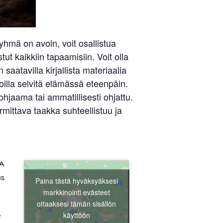
hmä on avoin, voit osallistua
ut kaikkiin tapaamisiin. Voit olla
aatavilla kirjallista materiaalia
illa selvitä elämässä eteenpäin.
hjaama tai ammatillisesti ohjattu.
Liity jäseneksi
ittava taakka suhteellistuu ja
A
us
Paina tästä hyväksyäksesi
markkinointi evästeet
ottaaksesi tämän sisällön
käyttöön
e