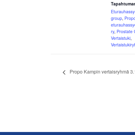
Tapahtuman
Eturauhass
group
,
Prop
eturauhassy
ry
,
Prostate
Vertaistuki
,
Vertaistukir
Propo Kampin vertaisryhmä 3.