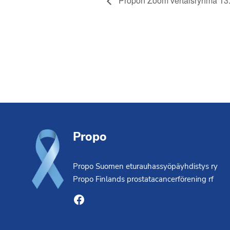
Propon Zoom vertaisryhmä 13.
Footer
Propo
Propo Suomen eturauhassyöpäyhdistys ry
Propo Finlands prostatacancerförening rf
Facebook