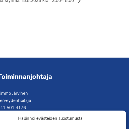
taisryhmä 15.5.2025 klo 13.00-15.00
Toiminnanjohtaja
immo Järvinen
erveydenhoitaja
041 501 4176
Hallinnoi evästeiden suostumusta