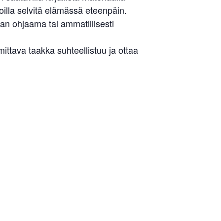
illa selvitä elämässä eteenpäin.
an ohjaama tai ammatillisesti
tava taakka suhteellistuu ja ottaa
Liity jäseneksi