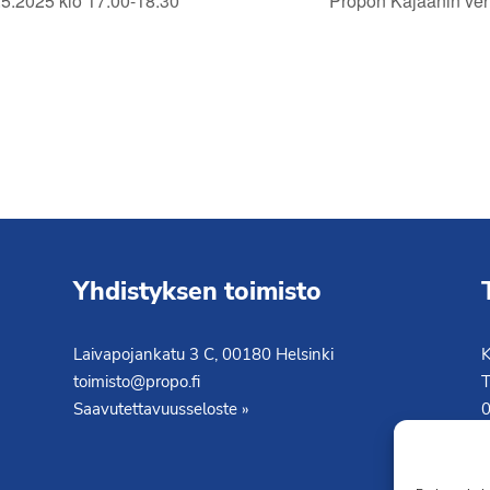
5.2025 klo 17.00-18.30
Propon Kajaanin ver
Yhdistyksen toimisto
Laivapojankatu 3 C, 00180 Helsinki
K
toimisto@propo.fi
T
Saavutettavuusseloste »