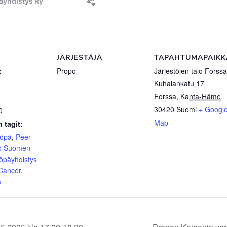
JÄRJESTÄJÄ
TAPAHTUMAPAIKK
:
Propo
Järjestöjen talo Forssa
Kuhalankatu 17
Forssa
,
Kanta-Häme
30420
Suomi
+ Googl
0
Map
 tagit:
yöpä
,
Peer
o Suomen
öpäyhdistys
 Cancer
,
ä