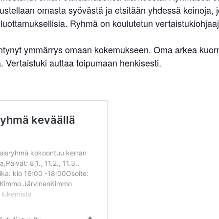
ellaan omasta syövästä ja etsitään yhdessä keinoja, jo
uottamuksellisia. Ryhmä on koulutetun vertaistukiohjaaj
sääntynyt ymmärrys omaan kokemukseen. Oma arkea kuormit
 Vertaistuki auttaa toipumaan henkisesti.