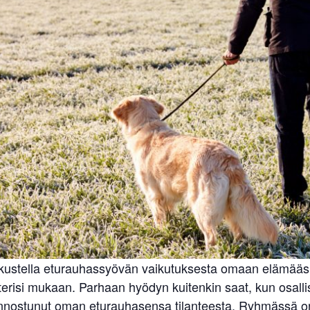
skustella eturauhassyövän vaikutuksesta omaan elämääsi.
erisi mukaan. Parhaan hyödyn kuitenkin saat, kun osallist
kiinnostunut oman eturauhasensa tilanteesta. Ryhmässä on s