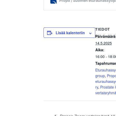
TIEDOT
Lisää kalenteriin
Päivämäärä
14.5.2025
Aika:
16:00 - 18:0
Tapahtuman
Eturauhass
group
,
Prop
eturauhassy
ry
,
Prostate
vertaisryhm