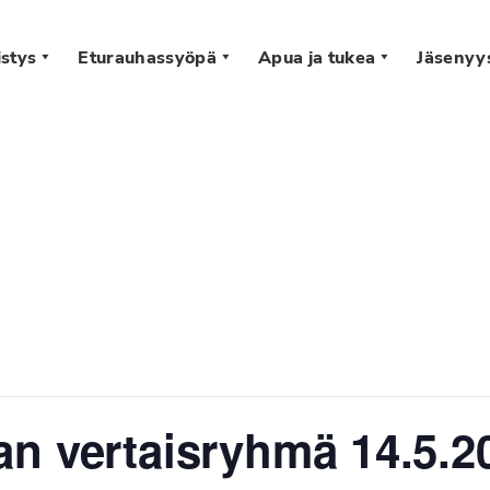
stys
Eturauhassyöpä
Apua ja tukea
Jäsenyy
s
n vertaisryhmä 14.5.20