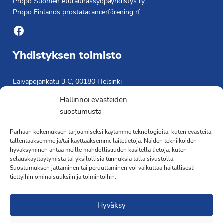
Propo Suomen eturauhassyöpäyhdistys ry
Propo Finlands prostatacancerförening rf
Facebook
Yhdistyksen toimisto
Laivapojankatu 3 C, 00180 Helsinki
toimisto@propo.fi
Hallinnoi evästeiden
Saavutettavuusseloste »
suostumusta
Toiminnanjohtaja
Parhaan kokemuksen tarjoamiseksi käytämme teknologioita, kuten evästeitä,
tallentaaksemme ja/tai käyttääksemme laitetietoja. Näiden tekniikoiden
Kimmo Järvinen
hyväksyminen antaa meille mahdollisuuden käsitellä tietoja, kuten
Terveydenhoitaja
selauskäyttäytymistä tai yksilöllisiä tunnuksia tällä sivustolla.
041 501 4176
Suostumuksen jättäminen tai peruuttaminen voi vaikuttaa haitallisesti
tiettyihin ominaisuuksiin ja toimintoihin.
Hyväksy