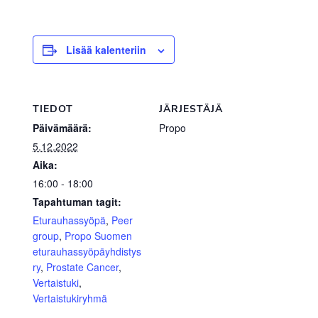
Lisää kalenteriin
TIEDOT
JÄRJESTÄJÄ
Päivämäärä:
Propo
5.12.2022
Aika:
16:00 - 18:00
Tapahtuman tagit:
Eturauhassyöpä
,
Peer
group
,
Propo Suomen
eturauhassyöpäyhdistys
ry
,
Prostate Cancer
,
Vertaistuki
,
Vertaistukiryhmä