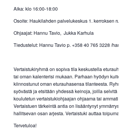
Aika: klo 16:00-18:00
Osoite: Haukilahden palvelukeskus 1. kerroksen ruokas
Ohjaajat: Hannu Tavio, Jukka Karhula
Tiedustelut: Hannu Tavio p. +358 40 765 3228 /hannu.ta
Vertaistukiryhmä on sopiva tila keskustella eturauhassy
tai oman kalenterisi mukaan. Parhaan hyödyn kuitenkin saat,
kiinnostunut oman eturauhasensa tilanteesta. Ryhmässä o
syövästä ja etsitään yhdessä keinoja, joilla selvitä el
koulutetun vertaistukiohjaajan ohjaama tai ammatillisesti 
Vertaistuen tärkeintä antia on lisääntynyt ymmärrys om
hallitsevan osan arjesta. Vertaistuki auttaa toipumaan hen
Tervetuloa!