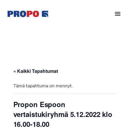
Hyppää
Hyppää
pääsisältöön
alatunnisteeseen
Yhdistys
Propo
on
/
valtakunnallinen
Suomen
potilasjärjestö,
eturauhassyöpäyhdistys
joka
on
Ry
« Kaikki Tapahtumat
perustettu
vuonna
Tämä tapahtuma on mennyt.
1997.
Yhdistys
Propon Espoon
on
vertaistukiryhmä 5.12.2022 klo
Suomen
Syöpäyhdistyksen
16.00-18.00
jäsenjärjestö.