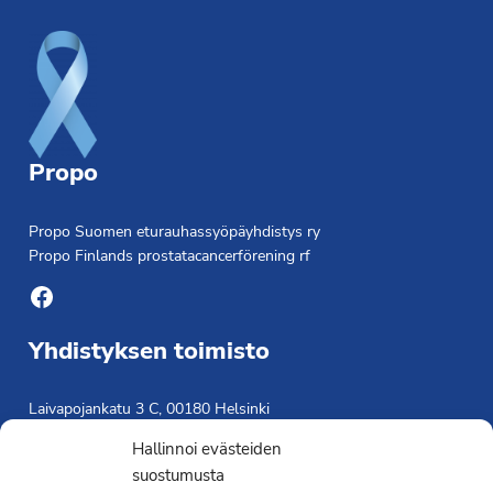
Propo
Propo Suomen eturauhassyöpäyhdistys ry
Propo Finlands prostatacancerförening rf
Facebook
Yhdistyksen toimisto
Laivapojankatu 3 C, 00180 Helsinki
toimisto@propo.fi
Hallinnoi evästeiden
Saavutettavuusseloste »
suostumusta
Toiminnanjohtaja