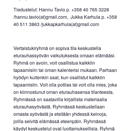
Tiedustelut: Hannu Tavio p. +358 40 765 3228
/hannu.tavio(at)gmail.com, Jukka Karhula p. +358
40 511 3863 /jukkapkarhula(at)gmail.com
Vertaistukiryhmä on sopiva tila keskustella
eturauhassyövän vaikutuksesta omaan elämääsi.
Ryhmä on avoin, voit osallistua kaikkiin
tapaamisiin tai oman kalenterisi mukaan. Parhaan
hyödyn kuitenkin saat, kun osallistut kaikkiin
tapaamisiin. Voit olla potilas tai voit olla mies, joka
on kiinnostunut oman eturauhasensa tilanteesta.
Ryhmässä on saatavilla kirjallista materiaalia
eturauhasyövästä. Ryhmässä keskustellaan
omasta syövästä ja etsitään yhdessä keinoja,
joilla selvitä elämässä eteenpäin. Ryhmässä
käydyt keskustelut ovat luottamuksellisia. Ryhmä