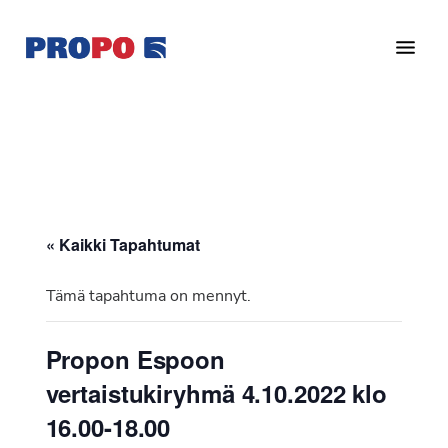
Hyppää
Hyppää
pääsisältöön
alatunnisteeseen
Yhdistys
Propo
on
/
valtakunnallinen
Suomen
potilasjärjestö,
eturauhassyöpäyhdistys
joka
on
Ry
« Kaikki Tapahtumat
perustettu
vuonna
Tämä tapahtuma on mennyt.
1997.
Yhdistys
Propon Espoon
on
vertaistukiryhmä 4.10.2022 klo
Suomen
Syöpäyhdistyksen
16.00-18.00
jäsenjärjestö.