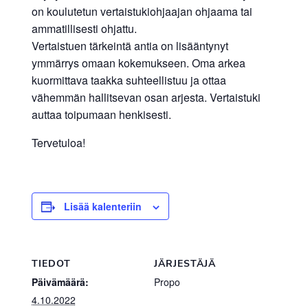
on koulutetun vertaistukiohjaajan ohjaama tai
ammatillisesti ohjattu.
Vertaistuen tärkeintä antia on lisääntynyt
ymmärrys omaan kokemukseen. Oma arkea
kuormittava taakka suhteellistuu ja ottaa
vähemmän hallitsevan osan arjesta. Vertaistuki
auttaa toipumaan henkisesti.
Tervetuloa!
Lisää kalenteriin
TIEDOT
JÄRJESTÄJÄ
Päivämäärä:
Propo
4.10.2022