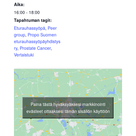
Aika:
16:00 - 18:00
Tapahtuman tagit:
Eturauhassyöpä
,
Peer
group
,
Propo Suomen
eturauhassyöpäyhdistys
ry
,
Prostate Cancer
,
Vertaistuki
Paina tästä hyväksyäksesi markkinointi
evästeet ottaaksesi tämän sisällön käyttöön