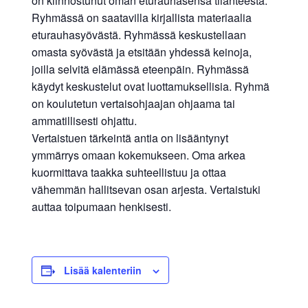
on kiinnostunut oman eturauhasensa tilanteesta.
Ryhmässä on saatavilla kirjallista materiaalia
eturauhasyövästä. Ryhmässä keskustellaan
omasta syövästä ja etsitään yhdessä keinoja,
joilla selvitä elämässä eteenpäin. Ryhmässä
käydyt keskustelut ovat luottamuksellisia. Ryhmä
on koulutetun vertaisohjaajan ohjaama tai
ammatillisesti ohjattu.
Vertaistuen tärkeintä antia on lisääntynyt
ymmärrys omaan kokemukseen. Oma arkea
kuormittava taakka suhteellistuu ja ottaa
vähemmän hallitsevan osan arjesta. Vertaistuki
auttaa toipumaan henkisesti.
Lisää kalenteriin