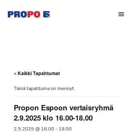
Hyppää
Hyppää
pääsisältöön
alatunnisteeseen
Yhdistys
Propo
on
/
valtakunnallinen
Suomen
potilasjärjestö,
eturauhassyöpäyhdistys
joka
on
Ry
« Kaikki Tapahtumat
perustettu
vuonna
Tämä tapahtuma on mennyt.
1997.
Yhdistys
Propon Espoon vertaisryhmä
on
2.9.2025 klo 16.00-18.00
Suomen
Syöpäyhdistyksen
2.9.2025 @ 16:00
-
18:00
jäsenjärjestö.