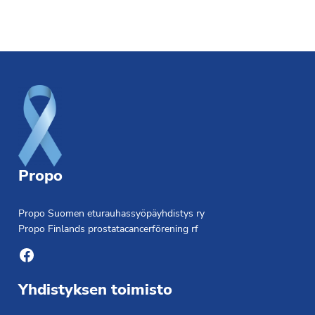
Footer
Propo
Propo Suomen eturauhassyöpäyhdistys ry
Propo Finlands prostatacancerförening rf
Facebook
Yhdistyksen toimisto