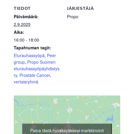
TIEDOT
JÄRJESTÄJÄ
Päivämäärä:
Propo
2.9.2025
Aika:
16:00 - 18:00
Tapahtuman tagit:
Eturauhassyöpä
,
Peer
group
,
Propo Suomen
eturauhassyöpäyhdistys
ry
,
Prostate Cancer
,
vertaisryhmä
Paina tästä hyväksyäksesi markkinointi