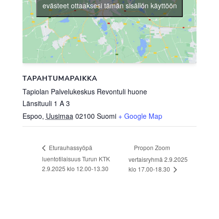
evästeet ottaaksesi tämän sisällön käyttöön
TAPAHTUMAPAIKKA
Tapiolan Palvelukeskus Revontuli huone
Länsituuli 1 A 3
Espoo
,
Uusimaa
02100
Suomi
+ Google Map
Propon Zoom
Eturauhassyöpä
luentotilaisuus Turun KTK
vertaisryhmä 2.9.2025
2.9.2025 klo 12.00-13.30
klo 17.00-18.30