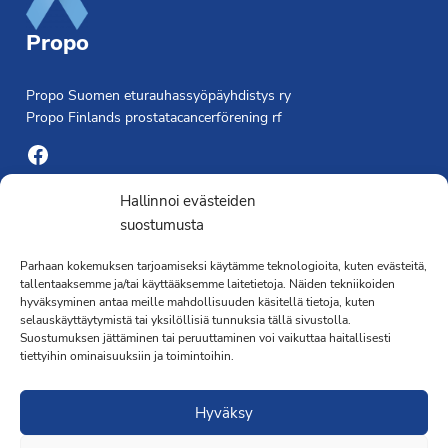
Propo
Propo Suomen eturauhassyöpäyhdistys ry
Propo Finlands prostatacancerförening rf
Facebook
Yhdistyksen toimisto
Hallinnoi evästeiden
suostumusta
Laivapojankatu 3 C, 00180 Helsinki
Parhaan kokemuksen tarjoamiseksi käytämme teknologioita, kuten evästeitä,
toimisto@propo.fi
tallentaaksemme ja/tai käyttääksemme laitetietoja. Näiden tekniikoiden
Saavutettavuusseloste »
hyväksyminen antaa meille mahdollisuuden käsitellä tietoja, kuten
Toiminnanjohtaja
selauskäyttäytymistä tai yksilöllisiä tunnuksia tällä sivustolla.
Suostumuksen jättäminen tai peruuttaminen voi vaikuttaa haitallisesti
tiettyihin ominaisuuksiin ja toimintoihin.
Kimmo Järvinen
Terveydenhoitaja
Hyväksy
041 501 4176