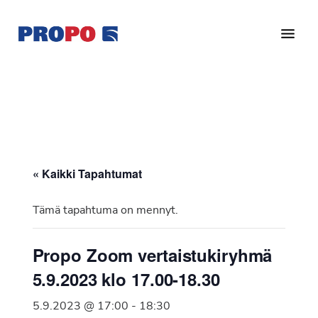
Hyppää
Hyppää
pääsisältöön
alatunnisteeseen
Yhdistys
Propo
on
/
valtakunnallinen
Suomen
potilasjärjestö,
eturauhassyöpäyhdistys
joka
on
Ry
« Kaikki Tapahtumat
perustettu
vuonna
Tämä tapahtuma on mennyt.
1997.
Yhdistys
Propo Zoom vertaistukiryhmä
on
5.9.2023 klo 17.00-18.30
Suomen
Syöpäyhdistyksen
5.9.2023 @ 17:00
-
18:30
jäsenjärjestö.