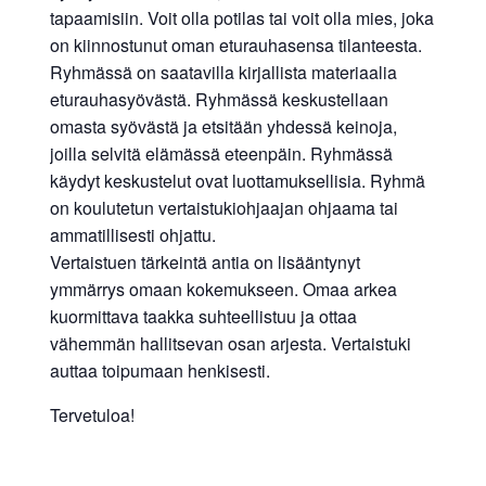
tapaamisiin. Voit olla potilas tai voit olla mies, joka
on kiinnostunut oman eturauhasensa tilanteesta.
Ryhmässä on saatavilla kirjallista materiaalia
eturauhasyövästä. Ryhmässä keskustellaan
omasta syövästä ja etsitään yhdessä keinoja,
joilla selvitä elämässä eteenpäin. Ryhmässä
käydyt keskustelut ovat luottamuksellisia. Ryhmä
on koulutetun vertaistukiohjaajan ohjaama tai
ammatillisesti ohjattu.
Vertaistuen tärkeintä antia on lisääntynyt
ymmärrys omaan kokemukseen. Omaa arkea
kuormittava taakka suhteellistuu ja ottaa
vähemmän hallitsevan osan arjesta. Vertaistuki
auttaa toipumaan henkisesti.
Tervetuloa!