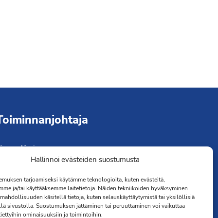
Toiminnanjohtaja
immo Järvinen
erveydenhoitaja
Hallinnoi evästeiden suostumusta
041 501 4176
muksen tarjoamiseksi käytämme teknologioita, kuten evästeitä,
mme ja/tai käyttääksemme laitetietoja. Näiden tekniikoiden hyväksyminen
mahdollisuuden käsitellä tietoja, kuten selauskäyttäytymistä tai yksilöllisiä
llä sivustolla. Suostumuksen jättäminen tai peruuttaminen voi vaikuttaa
 tiettyihin ominaisuuksiin ja toimintoihin.