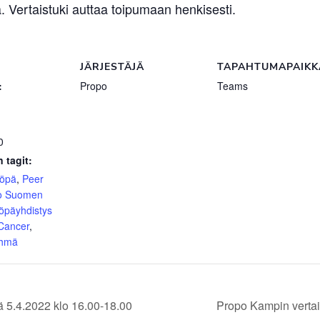
 Vertaistuki auttaa toipumaan henkisesti.
JÄRJESTÄJÄ
TAPAHTUMAPAIKK
:
Propo
Teams
0
 tagit:
yöpä
,
Peer
o Suomen
öpäyhdistys
 Cancer
,
yhmä
 5.4.2022 klo 16.00-18.00
Propo Kampin vertai