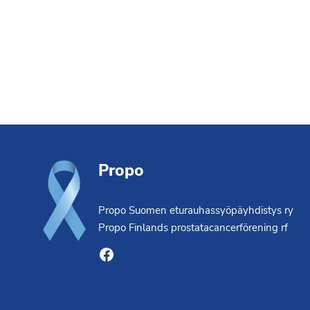
Footer
Propo
Propo Suomen eturauhassyöpäyhdistys ry
Propo Finlands prostatacancerförening rf
Facebook