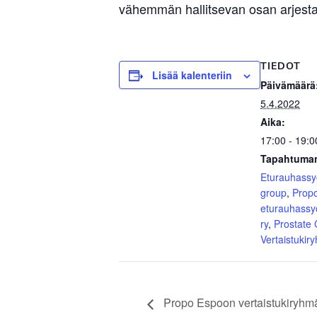
vähemmän hallitsevan osan arjesta.
TIEDOT
Lisää kalenteriin
Päivämäärä
5.4.2022
Aika:
17:00 - 19:0
Tapahtuman
Eturauhass
group
,
Prop
eturauhassy
ry
,
Prostate
Vertaistukir
Propo Espoon vertaistukiryhmä