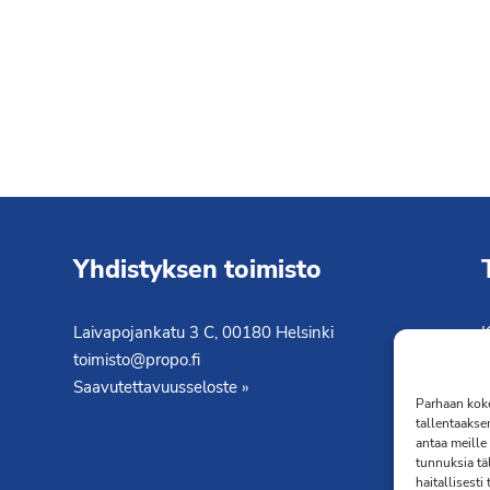
Yhdistyksen toimisto
Laivapojankatu 3 C, 00180 Helsinki
K
toimisto@propo.fi
T
Saavutettavuusseloste »
Parhaan koke
tallentaakse
antaa meille 
tunnuksia tä
haitallisesti