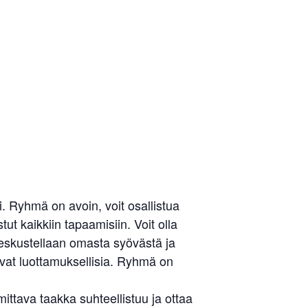
Liity jäseneksi
 Ryhmä on avoin, voit osallistua
ut kaikkiin tapaamisiin. Voit olla
keskustellaan omasta syövästä ja
ovat luottamuksellisia. Ryhmä on
tava taakka suhteellistuu ja ottaa