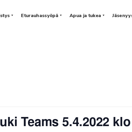
stys
Eturauhassyöpä
Apua ja tukea
Jäsenyy
s
uki Teams 5.4.2022 klo