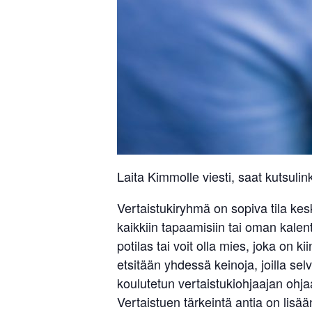
Laita Kimmolle viesti, saat kutsulink
Vertaistukiryhmä on sopiva tila ke
kaikkiin tapaamisiin tai oman kalent
potilas tai voit olla mies, joka o
etsitään yhdessä keinoja, joilla s
koulutetun vertaistukiohjaajan ohjaa
Vertaistuen tärkeintä antia on li