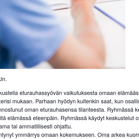
in.
skustella eturauhassyövän vaikutuksesta omaan elämääsi.
erisi mukaan. Parhaan hyödyn kuitenkin saat, kun osallist
n kiinnostunut oman eturauhasensa tilanteesta. Ryhmässä 
elvitä elämässä eteenpäin. Ryhmässä käydyt keskustelut 
ma tai ammatillisesti ohjattu.
sääntynyt ymmärrys omaan kokemukseen. Oma arkea kuormit