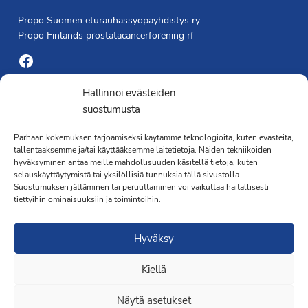
Propo Suomen eturauhassyöpäyhdistys ry
Propo Finlands prostatacancerförening rf
Facebook
Yhdistyksen toimisto
Hallinnoi evästeiden
suostumusta
Laivapojankatu 3 C, 00180 Helsinki
Parhaan kokemuksen tarjoamiseksi käytämme teknologioita, kuten evästeitä,
toimisto@propo.fi
tallentaaksemme ja/tai käyttääksemme laitetietoja. Näiden tekniikoiden
Saavutettavuusseloste »
hyväksyminen antaa meille mahdollisuuden käsitellä tietoja, kuten
Toiminnanjohtaja
selauskäyttäytymistä tai yksilöllisiä tunnuksia tällä sivustolla.
Suostumuksen jättäminen tai peruuttaminen voi vaikuttaa haitallisesti
tiettyihin ominaisuuksiin ja toimintoihin.
Kimmo Järvinen
Terveydenhoitaja
Hyväksy
041 501 4176
Kiellä
Näytä asetukset