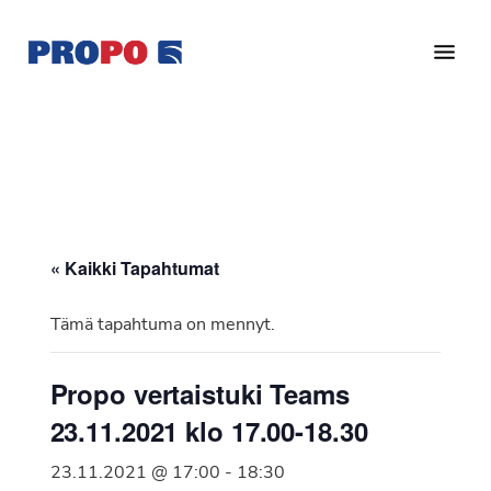
Hyppää
Hyppää
pääsisältöön
alatunnisteeseen
Yhdistys
Propo
on
/
valtakunnallinen
Suomen
potilasjärjestö,
eturauhassyöpäyhdistys
joka
on
Ry
« Kaikki Tapahtumat
perustettu
vuonna
Tämä tapahtuma on mennyt.
1997.
Yhdistys
Propo vertaistuki Teams
on
23.11.2021 klo 17.00-18.30
Suomen
Syöpäyhdistyksen
23.11.2021 @ 17:00
-
18:30
jäsenjärjestö.