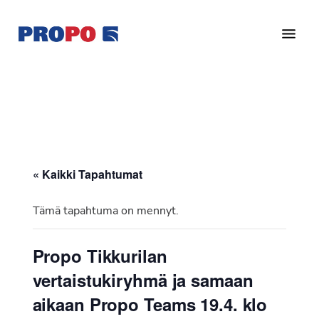
Hyppää
Hyppää
pääsisältöön
alatunnisteeseen
Yhdistys
Propo
on
/
valtakunnallinen
Suomen
potilasjärjestö,
eturauhassyöpäyhdistys
joka
on
Ry
« Kaikki Tapahtumat
perustettu
vuonna
Tämä tapahtuma on mennyt.
1997.
Yhdistys
Propo Tikkurilan
on
vertaistukiryhmä ja samaan
Suomen
Syöpäyhdistyksen
aikaan Propo Teams 19.4. klo
jäsenjärjestö.