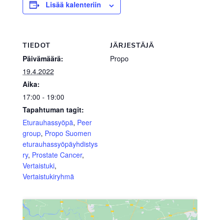
Lisää kalenteriin
TIEDOT
JÄRJESTÄJÄ
Päivämäärä:
Propo
19.4.2022
Aika:
17:00 - 19:00
Tapahtuman tagit:
Eturauhassyöpä
,
Peer
group
,
Propo Suomen
eturauhassyöpäyhdistys
ry
,
Prostate Cancer
,
Vertaistuki
,
Vertaistukiryhmä