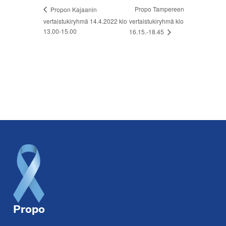
Propo Tampereen
Propon Kajaanin
vertaistukiryhmä 14.4.2022 klo
vertaistukiryhmä klo
13.00-15.00
16.15.-18.45
Footer
Propo