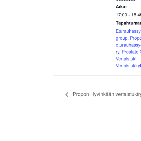
Aika:
17:00 - 18:4
Tapahtuman
Eturauhass
group
,
Prop
eturauhassy
ry
,
Prostate
Vertaistuki
,
Vertaistukir
Propon Hyvinkään vertaistukir