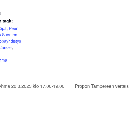
5
 tagit:
yöpä
,
Peer
o Suomen
öpäyhdistys
 Cancer
,
yhmä
yhmä 20.3.2023 klo 17.00-19.00
Propon Tampereen vertais