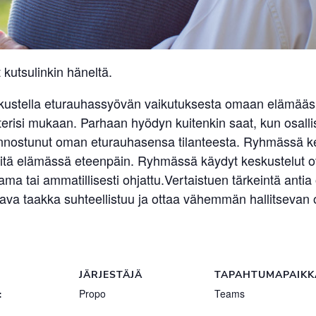
 kutsulinkin häneltä.
skustella eturauhassyövän vaikutuksesta omaan elämääsi.
erisi mukaan. Parhaan hyödyn kuitenkin saat, kun osallist
n kiinnostunut oman eturauhasensa tilanteesta. Ryhmässä 
elvitä elämässä eteenpäin. Ryhmässä käydyt keskustelut 
ama tai ammatillisesti ohjattu.Vertaistuen tärkeintä ant
 taakka suhteellistuu ja ottaa vähemmän hallitsevan os
JÄRJESTÄJÄ
TAPAHTUMAPAIKK
:
Propo
Teams