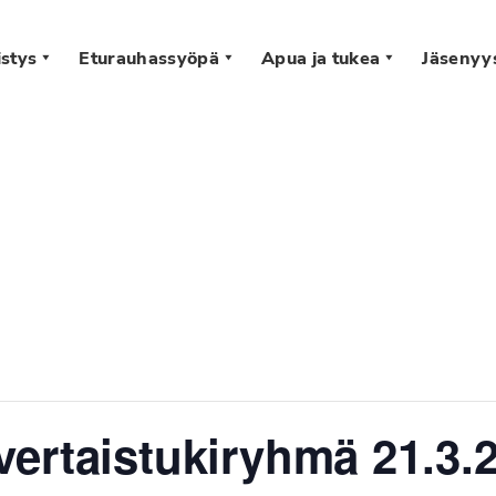
stys
Eturauhassyöpä
Apua ja tukea
Jäsenyy
s
ertaistukiryhmä 21.3.2