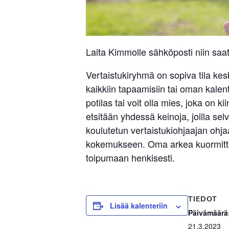
Laita Kimmolle sähköposti niin saat
Vertaistukiryhmä on sopiva tila ke
kaikkiin tapaamisiin tai oman kalent
potilas tai voit olla mies, joka o
etsitään yhdessä keinoja, joilla s
koulutetun vertaistukiohjaajan ohja
kokemukseen. Oma arkea kuormittava
toipumaan henkisesti.
TIEDOT
Lisää kalenteriin
Päivämäärä
21.3.2023