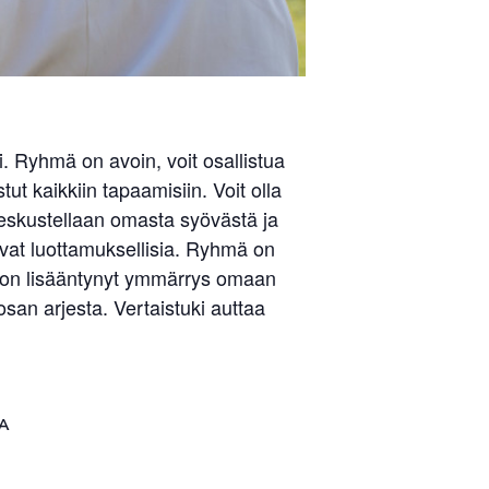
 Ryhmä on avoin, voit osallistua
ut kaikkiin tapaamisiin. Voit olla
keskustellaan omasta syövästä ja
ovat luottamuksellisia. Ryhmä on
ia on lisääntynyt ymmärrys omaan
an arjesta. Vertaistuki auttaa
Liity jäseneksi
A