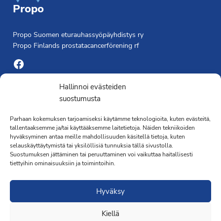
Propo
Propo Suomen eturauhassyöpäyhdistys ry
Propo Finlands prostatacancerförening rf
Facebook
Yhdistyksen toimisto
Hallinnoi evästeiden
suostumusta
Laivapojankatu 3 C, 00180 Helsinki
Parhaan kokemuksen tarjoamiseksi käytämme teknologioita, kuten evästeitä,
toimisto@propo.fi
tallentaaksemme ja/tai käyttääksemme laitetietoja. Näiden tekniikoiden
Saavutettavuusseloste »
hyväksyminen antaa meille mahdollisuuden käsitellä tietoja, kuten
Toiminnanjohtaja
selauskäyttäytymistä tai yksilöllisiä tunnuksia tällä sivustolla.
Suostumuksen jättäminen tai peruuttaminen voi vaikuttaa haitallisesti
tiettyihin ominaisuuksiin ja toimintoihin.
Kimmo Järvinen
Terveydenhoitaja
Hyväksy
041 501 4176
Kiellä