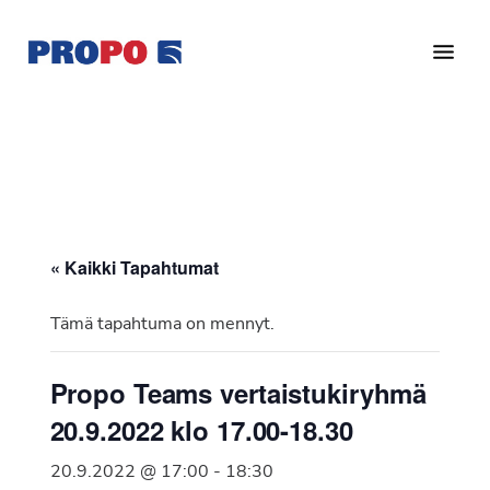
Hyppää
Hyppää
pääsisältöön
alatunnisteeseen
Yhdistys
Propo
on
/
valtakunnallinen
Suomen
potilasjärjestö,
eturauhassyöpäyhdistys
joka
on
Ry
« Kaikki Tapahtumat
perustettu
vuonna
Tämä tapahtuma on mennyt.
1997.
Yhdistys
Propo Teams vertaistukiryhmä
on
20.9.2022 klo 17.00-18.30
Suomen
Syöpäyhdistyksen
20.9.2022 @ 17:00
-
18:30
jäsenjärjestö.